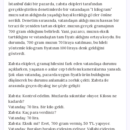
İstanbul’daki bir pazarda, zabıta ekipleri tarafından
gerçekleştirilen denetimlerde bir vatandaşın “1 kilogram”
muzu satın aldığında yaşadığı hayal kırıklığı gözler önüne
serildi. Denetim sırasında, vatandaşın aldığı muzu hassas bir
terazi ile yeniden tartan ekipler, muzun gerçek gramajının
700 gram olduğunu belirledi. Yani, pazarcı, muzun eksik
tartıldığını ve vatandaştan tam fiyatı aldığını ortaya koydu. Bu
durumda, 700 gram muzun 70 liraya satılması, bu hileli
yöntemle kilogram fiyatının 100 liraya denk geldiğini
gösterdi.
Zabıta ekipleri, gramaj hilesini fark eden vatandaşa durumu
açıklarken, yaşanan o anlar cep telefonu kameralarına yansıdı.
Şok olan vatandaş, pazarda uygun fiyatlı ürün bulduğunu
düşünerek bu durumu anlamakta zorluk çekti. Zabıta ile
arasında geçen diyalog ise şöyle gelişti:
Zabıta: Kontrol edelim. Muzlarda sıkıntılar oluyor. Kilosu ne
kadardı?
Vatandaş: 70 lira. Bir kilo geldi.
Zabıta: Kaç para verdiniz?
Vatandaş: 70 lira.
Zabıta: Eksik mi? Evet, 700 gram vermiş. 50 TL yapıyor.
Vatandaş: Buraları bırakıp gidesim geliyor. Vallahi gideyim.