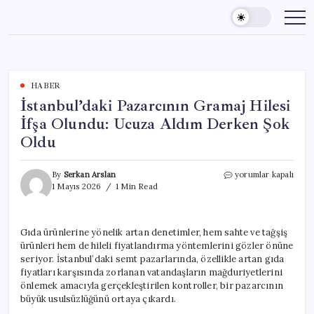
Skip
to
content
HABER
İstanbul’daki Pazarcının Gramaj Hilesi
İfşa Olundu: Ucuza Aldım Derken Şok
Oldu
İstanbul’daki
By
Serkan Arslan
yorumlar kapalı
Pazarcının
1 Mayıs 2026
1 Min Read
Gramaj
Hilesi
İfşa
Gıda ürünlerine yönelik artan denetimler, hem sahte ve tağşiş
Olundu:
ürünleri hem de hileli fiyatlandırma yöntemlerini gözler önüne
Ucuza
Aldım
seriyor. İstanbul’daki semt pazarlarında, özellikle artan gıda
Derken
fiyatları karşısında zorlanan vatandaşların mağduriyetlerini
Şok
önlemek amacıyla gerçekleştirilen kontroller, bir pazarcının
Oldu
büyük usulsüzlüğünü ortaya çıkardı.
için