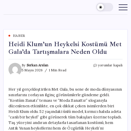
Skip
to
content
HABER
Heidi Klum’un Heykelsi Kostümü Met
Gala’da Tartışmalara Neden Oldu
Heidi
By
Serkan Arslan
yorumlar kapalı
Klum’un
5 Mayıs 2026
1 Min Read
Heykelsi
Kostümü
Met
Her yıl gerçekleştirilen Met Gala, bu sene de moda dünyasının
Gala’da
sınırlarını zorlayan ilginç görünümlerle gündeme geldi.
Tartışmalara
Neden
“Kostüm Sanatı” teması ve “Moda Sanattır” sloganıyla
Oldu
düzenlenen etkinlikte, en çok dikkat çeken isimlerden biri
için
Heidi Klum oldu. 52 yaşındaki ünlü model, kırmızı halıda adeta
“canlı bir heykel” gibi görünerek tüm bakışları üzerine topladı.
Taş yüzeyini andıran detaylarla tasarlanan kostümü, hem
Antik Yunan heykellerini hem de Özgürlük Heykeli’ni