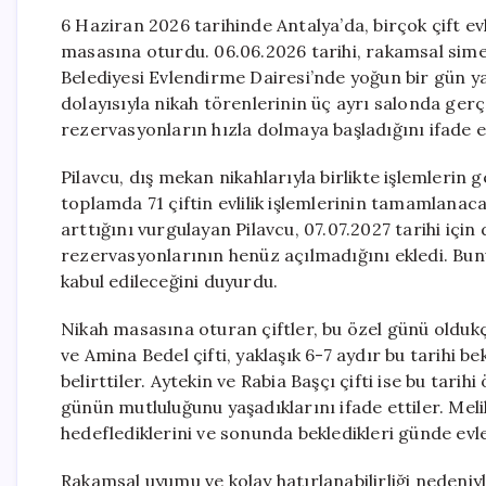
6 Haziran 2026 tarihinde Antalya’da, birçok çift evl
masasına oturdu. 06.06.2026 tarihi, rakamsal simet
Belediyesi Evlendirme Dairesi’nde yoğun bir gün y
dolayısıyla nikah törenlerinin üç ayrı salonda gerçek
rezervasyonların hızla dolmaya başladığını ifade et
Pilavcu, dış mekan nikahlarıyla birlikte işlemleri
toplamda 71 çiftin evlilik işlemlerinin tamamlanacağ
arttığını vurgulayan Pilavcu, 07.07.2027 tarihi için 
rezervasyonlarının henüz açılmadığını ekledi. Bunun
kabul edileceğini duyurdu.
Nikah masasına oturan çiftler, bu özel günü oldukça
ve Amina Bedel çifti, yaklaşık 6-7 aydır bu tarihi b
belirttiler. Aytekin ve Rabia Başçı çifti ise bu tarihi
günün mutluluğunu yaşadıklarını ifade ettiler. Meli
hedeflediklerini ve sonunda bekledikleri günde evle
Rakamsal uyumu ve kolay hatırlanabilirliği nedeniyle