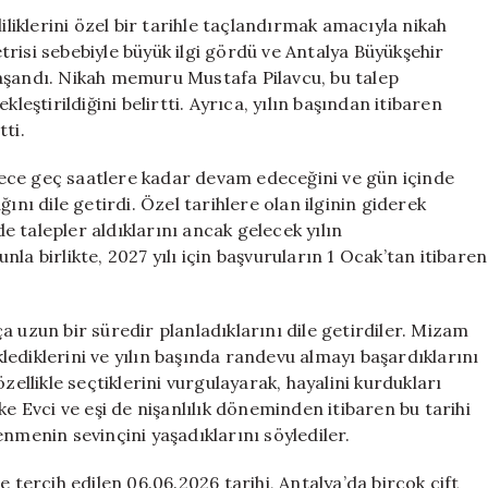
Evlendi
iliklerini özel bir tarihle taçlandırmak amacıyla nikah
için
risi sebebiyle büyük ilgi gördü ve Antalya Büyükşehir
aşandı. Nikah memuru Mustafa Pilavcu, bu talep
leştirildiğini belirtti. Ayrıca, yılın başından itibaren
ti.
n gece geç saatlere kadar devam edeceğini ve gün içinde
ını dile getirdi. Özel tarihlere olan ilginin giderek
de talepler aldıklarını ancak gelecek yılın
la birlikte, 2027 yılı için başvuruların 1 Ocak’tan itibaren
 uzun bir süredir planladıklarını dile getirdiler. Mizam
eklediklerini ve yılın başında randevu almayı başardıklarını
 özellikle seçtiklerini vurgulayarak, hayalini kurdukları
ke Evci ve eşi de nişanlılık döneminden itibaren bu tarihi
nmenin sevinçini yaşadıklarını söylediler.
 tercih edilen 06.06.2026 tarihi, Antalya’da birçok çift