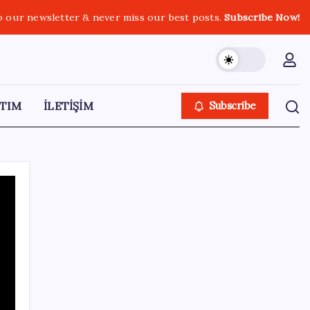
o our newsletter & never miss our best posts.
Subscribe Now!
TIM
İLETİŞİM
Subscribe
SON YAZILAR
Google Pixel Watch 5 Sızdırıldı: İşte
Detaylar