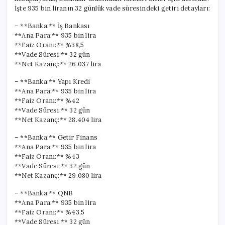
Çıktı
İşte 935 bin liranın 32 günlük vade süresindeki getiri detayları:
için
– **Banka:** İş Bankası
**Ana Para:** 935 bin lira
**Faiz Oranı:** %38,5
**Vade Süresi:** 32 gün
**Net Kazanç:** 26.037 lira
– **Banka:** Yapı Kredi
**Ana Para:** 935 bin lira
**Faiz Oranı:** %42
**Vade Süresi:** 32 gün
**Net Kazanç:** 28.404 lira
– **Banka:** Getir Finans
**Ana Para:** 935 bin lira
**Faiz Oranı:** %43
**Vade Süresi:** 32 gün
**Net Kazanç:** 29.080 lira
– **Banka:** QNB
**Ana Para:** 935 bin lira
**Faiz Oranı:** %43,5
**Vade Süresi:** 32 gün