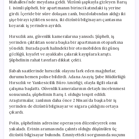
Mahallesi’nde meydana geldi. Yüzünü şapkayla gizleyen Barış
I. isimli şüpheli, bir apartmanın birinci katındaki iş yerine
girdi. İçeride bir süre dolaşan zanlı, buzdolabından aldığı iki
şişe birayı içtikten sonra, iki dizüstü bilgisayarı çantasına
koyarak iş yerinden ayrıldı.
Hırsızlık anı, güvenlik kameralarına yansıdı. Şüpheli, iş
yerinden çıktıktan sonra başka bir apartmanın otoparkına
yöneldi. Burada park halindeki bir otomobilden iki güneş
gözlüğü, kıyafet ve ayakkabı çalarak kayıplara karıştı.
Şüphelinin rahat tavırları dikkat çekti.
Sabah saatlerinde hırsızlık olayını fark eden mağdurlar,
durumu hemen polise bildirdi. Adana Asayiş Şube Müdürlüğü
Hırsızlık ve Yankesicilik Büro Amirliği, olayla ilgili olarak
çalışma başlattı. Güvenlik kameralarının detaylı incelenmesi
sonucunda, şüphelinin Barış I. olduğu tespit edildi.
Araştırmalar, zanlının daha önce 2 Nisan’da başka bir iş
yerinden de dizüstü bilgisayar ve sigara çaldığını ortaya
çıkardı.
Polis, şüphelinin adresine operasyon düzenleyerek onu
yakaladı. Evinin aramasında çalıntı olduğu düşünülen üç
dizüstü bilgisayar bulundu. Emniyetteki sorgusunda suçunu