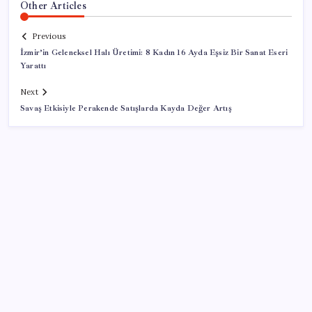
Other Articles
Previous
İzmir’in Geleneksel Halı Üretimi: 8 Kadın 16 Ayda Eşsiz Bir Sanat Eseri
Yarattı
Next
Savaş Etkisiyle Perakende Satışlarda Kayda Değer Artış
SON YAZILAR
Euro Bölgesi’nde perakende satışlar haziranda
geriledi