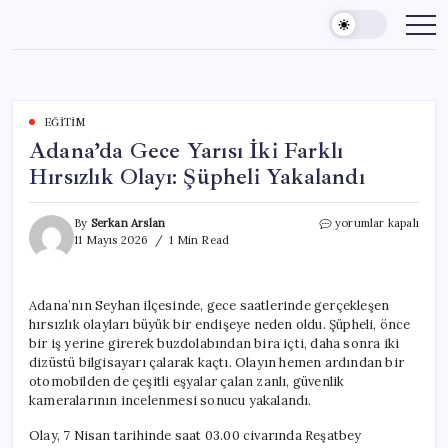
Skip
to
content
EĞITIM
Adana’da Gece Yarısı İki Farklı
Hırsızlık Olayı: Şüpheli Yakalandı
Adana’da
By
Serkan Arslan
yorumlar kapalı
Gece
11 Mayıs 2026
1 Min Read
Yarısı
İki
Farklı
Adana’nın Seyhan ilçesinde, gece saatlerinde gerçekleşen
Hırsızlık
hırsızlık olayları büyük bir endişeye neden oldu. Şüpheli, önce
Olayı:
Şüpheli
bir iş yerine girerek buzdolabından bira içti, daha sonra iki
Yakalandı
dizüstü bilgisayarı çalarak kaçtı. Olayın hemen ardından bir
için
otomobilden de çeşitli eşyalar çalan zanlı, güvenlik
kameralarının incelenmesi sonucu yakalandı.
Olay, 7 Nisan tarihinde saat 03.00 civarında Reşatbey