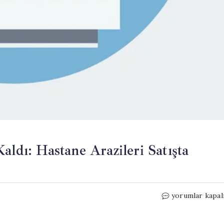
aldı: Hastane Arazileri Satışta
AKP’li
yorumlar kapal
Vekilin
Sözleri