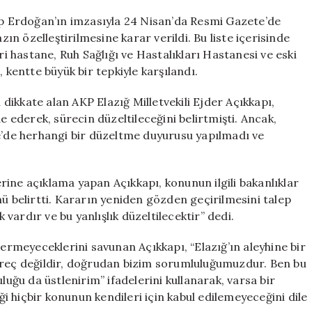
Havada
Kaldı:
 Erdoğan’ın imzasıyla 24 Nisan’da Resmi Gazete’de
Hastane
n özelleştirilmesine karar verildi. Bu liste içerisinde
Arazileri
ri hastane, Ruh Sağlığı ve Hastalıkları Hastanesi ve eski
Satışta
 kentte büyük bir tepkiyle karşılandı.
Kalıyor
için
ikkate alan AKP Elazığ Milletvekili Ejder Açıkkapı,
e ederek, sürecin düzeltileceğini belirtmişti. Ancak,
de herhangi bir düzeltme duyurusu yapılmadı ve
ine açıklama yapan Açıkkapı, konunun ilgili bakanlıklar
nü belirtti. Kararın yeniden gözden geçirilmesini talep
k vardır ve bu yanlışlık düzeltilecektir” dedi.
vermeyeceklerini savunan Açıkkapı, “Elazığ’ın aleyhine bir
üreç değildir, doğrudan bizim sorumluluğumuzdur. Ben bu
ğu da üstlenirim” ifadelerini kullanarak, varsa bir
iği hiçbir konunun kendileri için kabul edilemeyeceğini dile