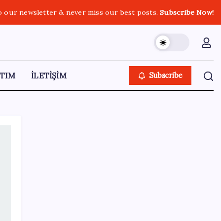
o our newsletter & never miss our best posts.
Subscribe Now!
TIM
İLETİŞİM
Subscribe
SON YAZILAR
TBMM Adalet Komisyonu’nda ‘pislik’
tartışması: MHP’li Bülbül masaya yumruk