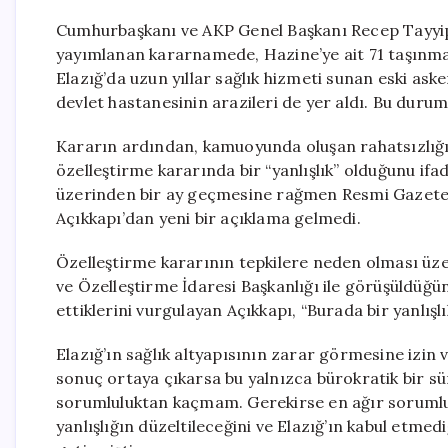
Cumhurbaşkanı ve AKP Genel Başkanı Recep Tayyip
yayımlanan kararnamede, Hazine’ye ait 71 taşınmazı
Elazığ’da uzun yıllar sağlık hizmeti sunan eski aske
devlet hastanesinin arazileri de yer aldı. Bu durum,
Kararın ardından, kamuoyunda oluşan rahatsızlığı d
özelleştirme kararında bir “yanlışlık” olduğunu ifad
üzerinden bir ay geçmesine rağmen Resmi Gazete’
Açıkkapı’dan yeni bir açıklama gelmedi.
Özelleştirme kararının tepkilere neden olması üzer
ve Özelleştirme İdaresi Başkanlığı ile görüşüldüğü
ettiklerini vurgulayan Açıkkapı, “Burada bir yanlışlı
Elazığ’ın sağlık altyapısının zarar görmesine izin 
sonuç ortaya çıkarsa bu yalnızca bürokratik bir s
sorumluluktan kaçmam. Gerekirse en ağır sorumlulu
yanlışlığın düzeltileceğini ve Elazığ’ın kabul etmed