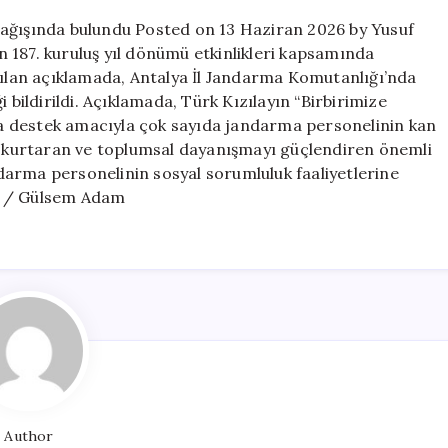
kan
bağışında bulundu Posted on 13 Haziran 2026 by Yusuf
bağışında
 187. kuruluş yıl dönümü etkinlikleri kapsamında
bulundu
apılan açıklamada, Antalya İl Jandarma Komutanlığı’nda
için
 bildirildi. Açıklamada, Türk Kızılayın “Birbirimize
a destek amacıyla çok sayıda jandarma personelinin kan
at kurtaran ve toplumsal dayanışmayı güçlendiren önemli
arma personelinin sosyal sorumluluk faaliyetlerine
AA / Gülsem Adam
Author