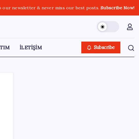
o our newsletter & never miss our best posts.
Subscribe Now!
TIM
İLETİŞİM
Subscribe
SON YAZILAR
TBMM Adalet Komisyonu’nda ‘pislik’
tartışması: MHP’li Bülbül masaya yumruk