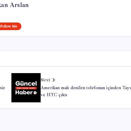
kan Arslan
Follow Me
Next
nie
Amerikan malı denilen telefonun içinden Tay
ve HTC çıktı