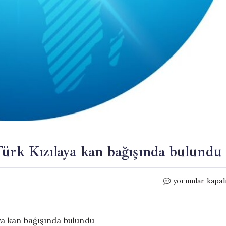
Türk Kızılaya kan bağışında bulundu
Antalya’da
yorumlar kapal
jandarma
personeli
Türk
Kızılaya