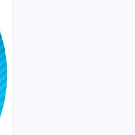
attı, İYİ Partili vekilin üzerine yürüdü
Google Pixel Watch 5 Sızdırıldı: İşte
Detaylar
Copilot için radikal karar: Microsoft logoyu
değiştiriyor!
Bakan Yumaklı duyurdu! 688 milyon liralık
destek ödemesi bugün hesaplarda
iPhone 18 Pro Fiyatı Ne Kadar Artacak?
Ona yatıran köşeyi döndü: Yılbaşından beri
en çok kazandıran oldu
PS5 Pro için PSSR 2.0 Güncellemesi Yolda:
Tüm Oyunlara Geliyor
‘Birazdan evinize gelecekler’ mesajını
görünce hayatı karardı
HUAWEI Yeni Ekosistem Ürünlerini
Duyurdu: Pura 90s, MatePad Air 2026 ve
Watch Kids X1