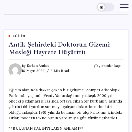
Skip
to
content
EĞITIM
Antik Şehirdeki Doktorun Gizemi:
Mesleği Hayrete Düşürttü
Antik
By
Serkan Arslan
yorumlar kapalı
Şehirdeki
18 Mayıs 2026
2 Min Read
Doktorun
Gizemi:
Mesleği
Eğitim alanında dikkat çeken bir gelişme, Pompei Arkeolojik
Hayrete
Parkı’nda yaşandı. Vezüv Yanardağı’nın yaklaşık 2000 yıl
Düşürttü
için
önceki patlaması sırasında ortaya çıkan bir kurbanın, aslında
şehrin tıbbi yardım sunmaya çalışan doktorlarından biri
olduğu anlaşıldı. 1961 yılında bulunan bir alçı kalıbının içindeki
sırlar, modern teknolojinin yardımıyla gün yüzüne çıkarıldı.
**BULUNAN KALINTILARIN ANLAMI**