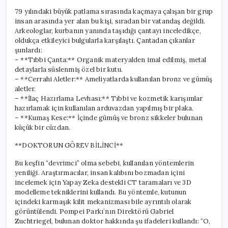
79 yılındaki büyük patlama sırasında kaçmaya çalışan bir grup
insan arasında yer alan bu kişi, sıradan bir vatandaş değildi.
Arkeologlar, kurbanın yanında taşıdığı çantayı inceledikçe,
oldukça etkileyici bulgularla karşılaştı. Çantadan çıkanlar
şunlardı:
– **Tıbbi Çanta:** Organik materyalden imal edilmiş, metal
detaylarla süslenmiş özel bir kutu.
– **Cerrahi Aletler:** Ameliyatlarda kullanılan bronz ve gümüş
aletler.
– **İlaç Hazırlama Levhası:** Tıbbi ve kozmetik karışımlar
hazırlamak için kullanılan arduvazdan yapılmış bir plaka.
– **Kumaş Kese:** İçinde gümüş ve bronz sikkeler bulunan
küçük bir cüzdan.
**DOKTORUN GÖREV BİLİNCİ**
Bu keşfin “devrimci” olma sebebi, kullanılan yöntemlerin
yeniliği. Araştırmacılar, insan kalıbını bozmadan içini
incelemek için Yapay Zeka destekli CT taramaları ve 3D
modelleme tekniklerini kullandı. Bu yöntemle, kutunun
içindeki karmaşık kilit mekanizması bile ayrıntılı olarak
görüntülendi. Pompei Parkı’nın Direktörü Gabriel
Zuchtriegel, bulunan doktor hakkında şu ifadeleri kullandı: “O,