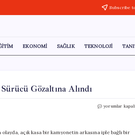
Subscribe t
ĞİTİM
EKONOMİ
SAĞLIK
TEKNOLOJİ
TANI
 Sürücü Gözaltına Alındı
Araca
yorumlar kapal
Bağlı
Köpeği
Sürükleyen
Sürücü
layda, açık kasa bir kamyonetin arkasına iple bağlı bir