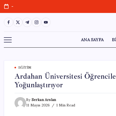
Skip
-
to
content
https://www.facebook.com/
https://twitter.com/
https://t.me/
https://www.instagram.com/
https://youtube.com/
ANA SAYFA
E
EĞITIM
Ardahan Üniversitesi Öğrenciler
Yoğunlaştırıyor
By
Serkan Arslan
11 Mayıs 2026
1 Min Read