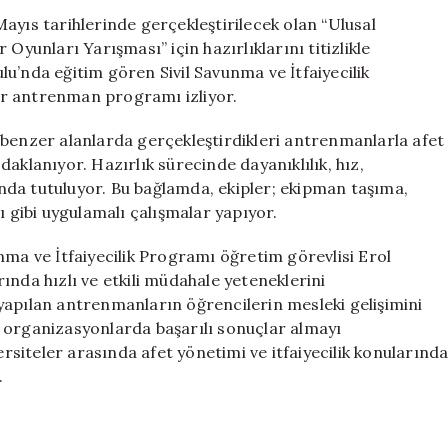
Sporları
ayıs tarihlerinde gerçekleştirilecek olan “Ulusal
İçin
Oyunları Yarışması” için hazırlıklarını titizlikle
Hazırlıklarını
u’nda eğitim gören Sivil Savunma ve İtfaiyecilik
Yoğunlaştırıyor
ir antrenman programı izliyor.
için
 benzer alanlarda gerçekleştirdikleri antrenmanlarla afet
aklanıyor. Hazırlık sürecinde dayanıklılık, hız,
nda tutuluyor. Bu bağlamda, ekipler; ekipman taşıma,
gibi uygulamalı çalışmalar yapıyor.
nma ve İtfaiyecilik Programı öğretim görevlisi Erol
ında hızlı ve etkili müdahale yeteneklerini
k, yapılan antrenmanların öğrencilerin mesleki gelişimini
 organizasyonlarda başarılı sonuçlar almayı
ersiteler arasında afet yönetimi ve itfaiyecilik konularınd
.