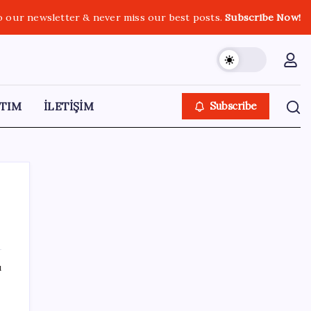
o our newsletter & never miss our best posts.
Subscribe Now!
TIM
İLETİŞİM
Subscribe
SON YAZILAR
ı
Google Pixel Watch 5 Sızdırıldı: İşte
Detaylar