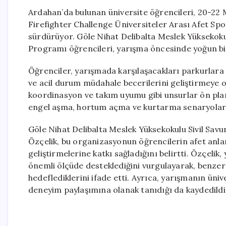
Ardahan’da bulunan üniversite öğrencileri, 20-22 M
Firefighter Challenge Üniversiteler Arası Afet Spor 
sürdürüyor. Göle Nihat Delibalta Meslek Yüksekokul
Programı öğrencileri, yarışma öncesinde yoğun b
Öğrenciler, yarışmada karşılaşacakları parkurlara
ve acil durum müdahale becerilerini geliştirmeye od
koordinasyon ve takım uyumu gibi unsurlar ön pla
engel aşma, hortum açma ve kurtarma senaryoları 
Göle Nihat Delibalta Meslek Yüksekokulu Sivil Savu
Özçelik, bu organizasyonun öğrencilerin afet anlar
geliştirmelerine katkı sağladığını belirtti. Özçeli
önemli ölçüde desteklediğini vurgulayarak, benzer
hedeflediklerini ifade etti. Ayrıca, yarışmanın üniv
deneyim paylaşımına olanak tanıdığı da kaydedildi