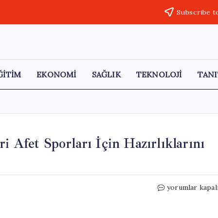
Subscribe t
ĞİTİM
EKONOMİ
SAĞLIK
TEKNOLOJİ
TANI
i Afet Sporları İçin Hazırlıklarını
Ardahan
yorumlar kapal
Üniversitesi
Öğrencileri
Afet