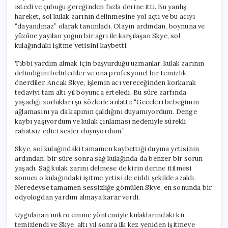
Draması
istedi ve çubuğu gereğinden fazla derine itti. Bu yanlış
için
hareket, sol kulak zarının delinmesine yol açtı ve bu acıyı
“dayanılmaz” olarak tanımladı. Olayın ardından, boynuna ve
yüzüne yayılan yoğun bir ağrı ile karşılaşan Skye, sol
kulağındaki işitme yetisini kaybetti.
Tıbbi yardım almak için başvurduğu uzmanlar, kulak zarının
delindiğini belirlediler ve ona profesyonel bir temizlik
önerdiler. Ancak Skye, işlemin acı vereceğinden korkarak
tedaviyi tam altı yıl boyunca erteledi. Bu süre zarfında
yaşadığı zorlukları şu sözlerle anlattı: “Geceleri bebeğimin
ağlamasını ya da kapının çaldığını duyamıyordum. Denge
kaybı yaşıyordum ve kulak çınlaması nedeniyle sürekli
rahatsız edici sesler duyuyordum.”
Skye, sol kulağındaki tamamen kaybettiği duyma yetisinin
ardından, bir süre sonra sağ kulağında da benzer bir sorun
yaşadı. Sağ kulak zarını delmese de kirin derine itilmesi
sonucu o kulağındaki işitme yetisi de ciddi şekilde azaldı.
Neredeyse tamamen sessizliğe gömülen Skye, en sonunda bir
odyologdan yardım almaya karar verdi.
Uygulanan mikro emme yöntemiyle kulaklarındaki kir
temizlendi ve Skye, altı yıl sonra ilk kez yeniden işitmeye