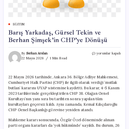
EĞITIM
Barış Yarkadaş, Gürsel Tekin ve
Berhan Şimşek’in CHP’ye Dönüşü
Barış
By
Serkan Arslan
yorumlar kapalı
Yarkadaş,
22 Mayıs 2026
1 Min Read
Gürsel
Tekin
ve
22 Mayıs 2026 tarihinde, Ankara 36. Bölge Adliye Mahkemesi,
Berhan
Cumhuriyet Halk Partisi (CHP) ile ilgili olarak verdiği ‘mutlak
Şimşek’in
CHP’ye
butlan’ kararını UYAP sistemine kaydetti. Bu karar, 4-5 Kasım
Dönüşü
2023 tarihlerinde gerçekleştirilen CHP 38. Olağan Genel
için
Kurultayı’nın yanı sıra bu tarihten sonra yapılan tüm
kurultayları geçersiz kıldı. Aynı zamanda, Kemal Kılıçdaroğlu
CHP Genel Başkanlığı görevine yeniden atandı.
Mahkeme kararı sonucunda, Özgür Özel döneminde alınan
parti organı kararları da ‘yok hükmünde’ sayıldı. Bu durum, 26