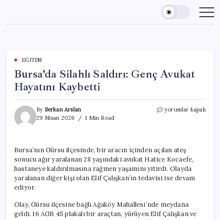
Skip
to
content
EĞITIM
Bursa’da Silahlı Saldırı: Genç Avukat
Hayatını Kaybetti
Bursa’da
By
Serkan Arslan
yorumlar kapalı
Silahlı
29 Nisan 2026
1 Min Read
Saldırı:
Genç
Avukat
Bursa’nın Gürsu ilçesinde, bir aracın içinden açılan ateş
Hayatını
sonucu ağır yaralanan 28 yaşındaki avukat Hatice Kocaefe,
Kaybetti
için
hastaneye kaldırılmasına rağmen yaşamını yitirdi. Olayda
yaralanan diğer kişi olan Elif Çalışkan’ın tedavisi ise devam
ediyor.
Olay, Gürsu ilçesine bağlı Ağaköy Mahallesi’nde meydana
geldi. 16 AGB 45 plakalı bir araçtan, yürüyen Elif Çalışkan ve