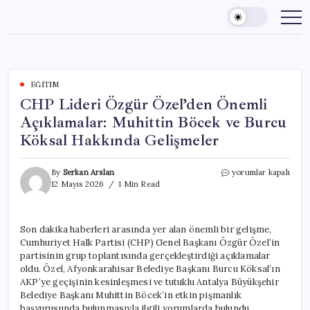
Skip
to
content
EĞITIM
CHP Lideri Özgür Özel’den Önemli
Açıklamalar: Muhittin Böcek ve Burcu
Köksal Hakkında Gelişmeler
CHP
By
Serkan Arslan
yorumlar kapalı
Lideri
12 Mayıs 2026
1 Min Read
Özgür
Özel’den
Önemli
Son dakika haberleri arasında yer alan önemli bir gelişme,
Açıklamalar:
Cumhuriyet Halk Partisi (CHP) Genel Başkanı Özgür Özel’in
Muhittin
Böcek
partisinin grup toplantısında gerçekleştirdiği açıklamalar
ve
oldu. Özel, Afyonkarahisar Belediye Başkanı Burcu Köksal’ın
Burcu
AKP’ye geçişinin kesinleşmesi ve tutuklu Antalya Büyükşehir
Köksal
Belediye Başkanı Muhittin Böcek’in etkin pişmanlık
Hakkında
başvurusunda bulunmasıyla ilgili yorumlarda bulundu.