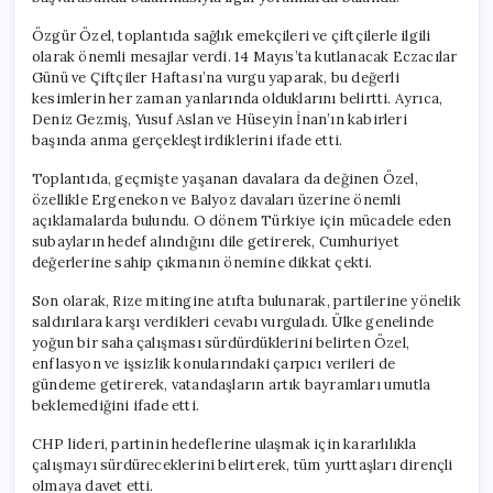
Gelişmeler
için
Özgür Özel, toplantıda sağlık emekçileri ve çiftçilerle ilgili
olarak önemli mesajlar verdi. 14 Mayıs’ta kutlanacak Eczacılar
Günü ve Çiftçiler Haftası’na vurgu yaparak, bu değerli
kesimlerin her zaman yanlarında olduklarını belirtti. Ayrıca,
Deniz Gezmiş, Yusuf Aslan ve Hüseyin İnan’ın kabirleri
başında anma gerçekleştirdiklerini ifade etti.
Toplantıda, geçmişte yaşanan davalara da değinen Özel,
özellikle Ergenekon ve Balyoz davaları üzerine önemli
açıklamalarda bulundu. O dönem Türkiye için mücadele eden
subayların hedef alındığını dile getirerek, Cumhuriyet
değerlerine sahip çıkmanın önemine dikkat çekti.
Son olarak, Rize mitingine atıfta bulunarak, partilerine yönelik
saldırılara karşı verdikleri cevabı vurguladı. Ülke genelinde
yoğun bir saha çalışması sürdürdüklerini belirten Özel,
enflasyon ve işsizlik konularındaki çarpıcı verileri de
gündeme getirerek, vatandaşların artık bayramları umutla
beklemediğini ifade etti.
CHP lideri, partinin hedeflerine ulaşmak için kararlılıkla
çalışmayı sürdüreceklerini belirterek, tüm yurttaşları dirençli
olmaya davet etti.