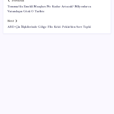
Previous
Temmuz’da Emekli Maaşları Ne Kadar Artacak? Milyonlarca
Vatandaşın Gözü O Tarihte
Next
ABD-Çin İlişkilerinde Gölge Filo Krizi: Pekin’den Sert Tepki
SON YAZILAR
TBMM Adalet Komisyonu’nda ‘pislik’ tartışması:
MHP’li Bülbül masaya yumruk attı, İYİ Partili vekilin
üzerine yürüdü
Google Pixel Watch 5 Sızdırıldı: İşte Detaylar