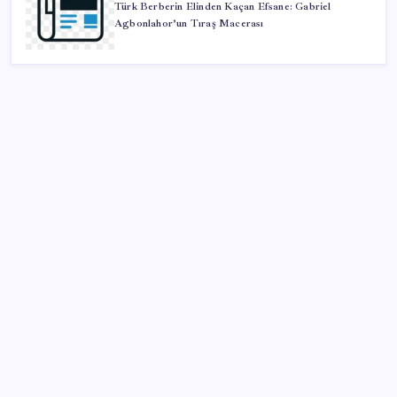
Türk Berberin Elinden Kaçan Efsane: Gabriel
Agbonlahor’un Tıraş Macerası
SON YAZILAR
Vatan aynı, kan aynı, hak farklı
Togg için 1 Milyon TL Faizsiz Kredi Fırsatı Başladı
Pixel 11 Sızıntıları: Yeni Kamera Tasarımı ve Batarya
Detayları Ortaya Çıktı
Google Assistant Android Telefonlardan Kaldırılıyor