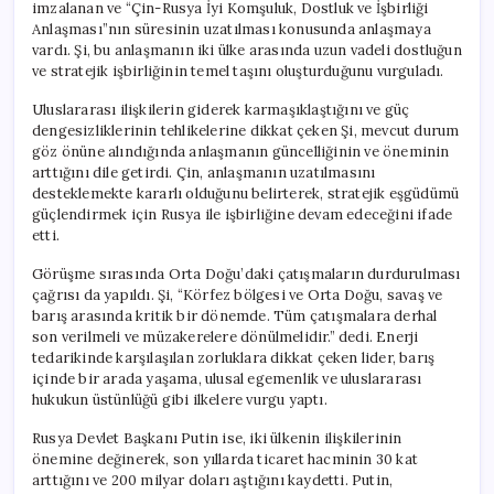
imzalanan ve “Çin-Rusya İyi Komşuluk, Dostluk ve İşbirliği
Anlaşması”nın süresinin uzatılması konusunda anlaşmaya
vardı. Şi, bu anlaşmanın iki ülke arasında uzun vadeli dostluğun
ve stratejik işbirliğinin temel taşını oluşturduğunu vurguladı.
Uluslararası ilişkilerin giderek karmaşıklaştığını ve güç
dengesizliklerinin tehlikelerine dikkat çeken Şi, mevcut durum
göz önüne alındığında anlaşmanın güncelliğinin ve öneminin
arttığını dile getirdi. Çin, anlaşmanın uzatılmasını
desteklemekte kararlı olduğunu belirterek, stratejik eşgüdümü
güçlendirmek için Rusya ile işbirliğine devam edeceğini ifade
etti.
Görüşme sırasında Orta Doğu’daki çatışmaların durdurulması
çağrısı da yapıldı. Şi, “Körfez bölgesi ve Orta Doğu, savaş ve
barış arasında kritik bir dönemde. Tüm çatışmalara derhal
son verilmeli ve müzakerelere dönülmelidir.” dedi. Enerji
tedarikinde karşılaşılan zorluklara dikkat çeken lider, barış
içinde bir arada yaşama, ulusal egemenlik ve uluslararası
hukukun üstünlüğü gibi ilkelere vurgu yaptı.
Rusya Devlet Başkanı Putin ise, iki ülkenin ilişkilerinin
önemine değinerek, son yıllarda ticaret hacminin 30 kat
arttığını ve 200 milyar doları aştığını kaydetti. Putin,