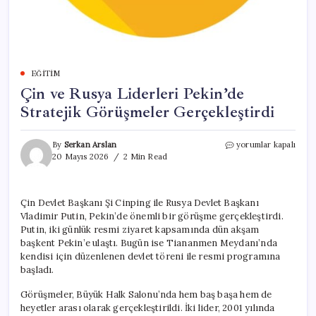
EĞITIM
Çin ve Rusya Liderleri Pekin’de
Stratejik Görüşmeler Gerçekleştirdi
Çin
By
Serkan Arslan
yorumlar kapalı
ve
20 Mayıs 2026
2 Min Read
Rusya
Liderleri
Pekin’de
Çin Devlet Başkanı Şi Cinping ile Rusya Devlet Başkanı
Stratejik
Vladimir Putin, Pekin’de önemli bir görüşme gerçekleştirdi.
Görüşmeler
Gerçekleştirdi
Putin, iki günlük resmi ziyaret kapsamında dün akşam
için
başkent Pekin’e ulaştı. Bugün ise Tiananmen Meydanı’nda
kendisi için düzenlenen devlet töreni ile resmi programına
başladı.
Görüşmeler, Büyük Halk Salonu’nda hem baş başa hem de
heyetler arası olarak gerçekleştirildi. İki lider, 2001 yılında