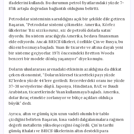
ifadelerini kullandı. Bu durumun petrol fiyatlarındaki yüzde 7-
8’lik artışla doğrudan bağlantılı olduğunu belirtti.
Petrodolar sisteminin sarsıldığını açık bir şekilde dile getiren
Başaran, “Petrodolar sistemi çökmekte. Amerika, Körfez
ülkelerine ‘Biz sizi koruruz, siz de petrolü dolarla satın’
diyordu. Bu sistem aracılığıyla Amerika, bedava finansman
elde ediyordu. Ancak BRICS ülkeleri, özellikle Çin ve Rusya, bu
düzeni bozmaya başladı. Yuan ile ticarete ve altına dayalı yeni
bir sisteme geçiyorlar. 1971 öncesindeki Bretton Woods
benzeri bir modele dönüş yaşanıyor” diye konuştu.
Doların uluslararası arenadaki etkisinin azaldığına da dikkat
çeken ekonomist, “Doların küresel ticaretteki payı yüzde
82’lerden yüzde 44’lere geriledi. Rezervlerdeki oranı ise yüzde
37-38 seviyelerine düştü. Japonya, Hindistan, BAE ve Suudi
Arabistan, ticaretlerinde Yuan kullanmaya başladı. Amerika,
dolar ihraç etmekte zorlanıyor ve bütçe açıkları oldukça
büyük” dedi.
Ayrıca, altın ve gümüş için uzun vadeli olumlu bir tablo
çizdiğini belirten Başaran, kısa vadeli dalgalanmalara rağmen
değerli metallerin yükseleşeceğini öngördü. Çin’in tarihi
gümüş ithalatı ve BRICS ülkelerinin altın destekli para