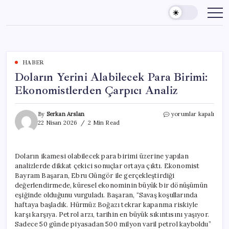
Skip
to
content
HABER
Doların Yerini Alabilecek Para Birimi:
Ekonomistlerden Çarpıcı Analiz
Doların
By
Serkan Arslan
yorumlar kapalı
Yerini
22 Nisan 2026
2 Min Read
Alabilecek
Para
Birimi:
Doların ikamesi olabilecek para birimi üzerine yapılan
Ekonomistlerden
analizlerde dikkat çekici sonuçlar ortaya çıktı. Ekonomist
Çarpıcı
Analiz
Bayram Başaran, Ebru Güngör ile gerçekleştirdiği
için
değerlendirmede, küresel ekonominin büyük bir dönüşümün
eşiğinde olduğunu vurguladı. Başaran, “Savaş koşullarında
haftaya başladık. Hürmüz Boğazı tekrar kapanma riskiyle
karşı karşıya. Petrol arzı, tarihin en büyük sıkıntısını yaşıyor.
Sadece 50 günde piyasadan 500 milyon varil petrol kayboldu”