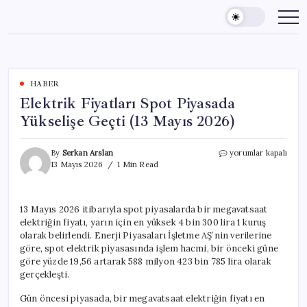
Skip
to
content
HABER
Elektrik Fiyatları Spot Piyasada
Yükselişe Geçti (13 Mayıs 2026)
Elektrik
By
Serkan Arslan
yorumlar kapalı
Fiyatları
13 Mayıs 2026
1 Min Read
Spot
Piyasada
Yükselişe
13 Mayıs 2026 itibarıyla spot piyasalarda bir megavatsaat
Geçti
elektriğin fiyatı, yarın için en yüksek 4 bin 300 lira 1 kuruş
(13
Mayıs
olarak belirlendi. Enerji Piyasaları İşletme AŞ’nin verilerine
2026)
göre, spot elektrik piyasasında işlem hacmi, bir önceki güne
için
göre yüzde 19,56 artarak 588 milyon 423 bin 785 lira olarak
gerçekleşti.
Gün öncesi piyasada, bir megavatsaat elektriğin fiyatı en