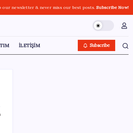
o our newsletter & never miss our best posts.
Subscribe Now!
TIM
İLETİŞİM
Subscribe
SON YAZILAR
ı
Google Pixel Watch 5 Sızdırıldı: İşte
Detaylar