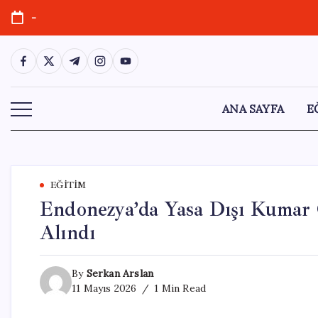
Skip
-
to
content
https://www.facebook.com/
https://twitter.com/
https://t.me/
https://www.instagram.com/
https://youtube.com/
ANA SAYFA
E
EĞITIM
Endonezya’da Yasa Dışı Kumar 
Alındı
By
Serkan Arslan
11 Mayıs 2026
1 Min Read