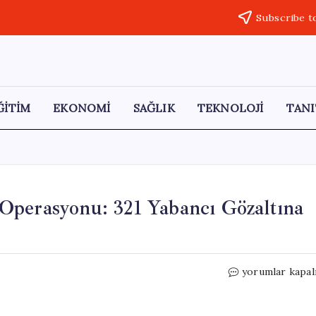
Subscribe t
ĞİTİM
EKONOMİ
SAĞLIK
TEKNOLOJİ
TANI
Operasyonu: 321 Yabancı Gözaltına
Endonezya’da
yorumlar kapal
Yasa
Dışı
Kumar