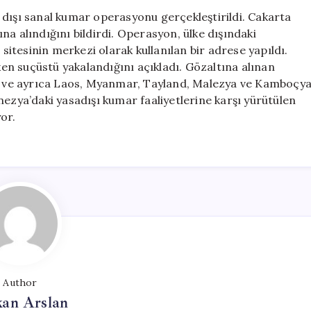
Operasyonu:
 dışı sanal kumar operasyonu gerçekleştirildi. Cakarta
321
a alındığını bildirdi. Operasyon, ülke dışındaki
Yabancı
 sitesinin merkezi olarak kullanılan bir adrese yapıldı.
Gözaltına
rken suçüstü yakalandığını açıkladı. Gözaltına alınan
Alındı
nli ve ayrıca Laos, Myanmar, Tayland, Malezya ve Kamboçy
için
nezya’daki yasadışı kumar faaliyetlerine karşı yürütülen
or.
Author
kan Arslan