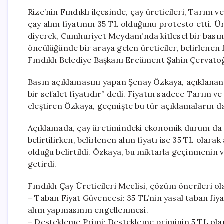
Rize’nin Fındıklı ilçesinde, çay üreticileri, Tarım 
çay alım fiyatının 35 TL olduğunu protesto etti. Üre
diyerek, Cumhuriyet Meydanı’nda kitlesel bir basın 
öncülüğünde bir araya gelen üreticiler, belirlenen 
Fındıklı Belediye Başkanı Ercüment Şahin Çervatoğl
Basın açıklamasını yapan Şenay Özkaya, açıklanan 
bir sefalet fiyatıdır” dedi. Fiyatın sadece Tarım 
eleştiren Özkaya, geçmişte bu tür açıklamaların dah
Açıklamada, çay üretimindeki ekonomik durum da de
belirtilirken, belirlenen alım fiyatı ise 35 TL olar
olduğu belirtildi. Özkaya, bu miktarla geçinmenin 
getirdi.
Fındıklı Çay Üreticileri Meclisi, çözüm önerileri ol
– Taban Fiyat Güvencesi: 35 TL’nin yasal taban fiya
alım yapmasının engellenmesi.
– Destekleme Primi: Destekleme priminin 5 TL olar