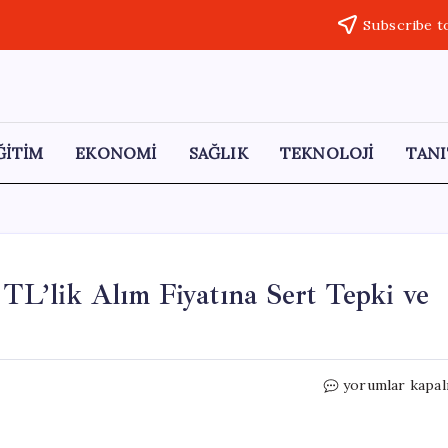
Subscribe t
ĞİTİM
EKONOMİ
SAĞLIK
TEKNOLOJİ
TANI
 TL’lik Alım Fiyatına Sert Tepki ve
Fındıklı
yorumlar kapal
Çay
Üreticilerinden
35