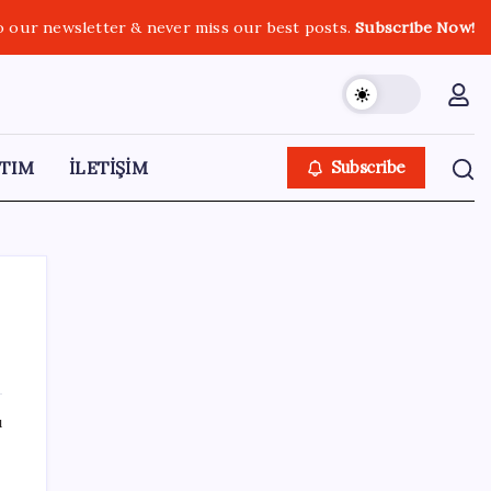
o our newsletter & never miss our best posts.
Subscribe Now!
TIM
İLETİŞİM
Subscribe
SON YAZILAR
ı
Bakan Yumaklı duyurdu! 688 milyon liralık
destek ödemesi bugün hesaplarda