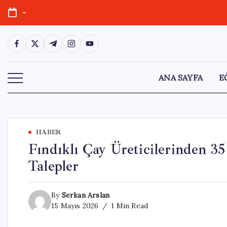
Skip
-
to
content
https://www.facebook.com/
https://twitter.com/
https://t.me/
https://www.instagram.com/
https://youtube.com/
ANA SAYFA
E
HABER
Fındıklı Çay Üreticilerinden 35
Talepler
By
Serkan Arslan
15 Mayıs 2026
1 Min Read