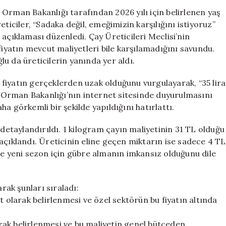
TL’lik
ve Orman Bakanlığı tarafından 2026 yılı için belirlenen yaş
Alım
ticiler, “Sadaka değil, emeğimizin karşılığını istiyoruz”
Fiyatına
açıklaması düzenledi. Çay Üreticileri Meclisi’nin
Sert
fiyatın mevcut maliyetleri bile karşılamadığını savundu.
Tepki
u da üreticilerin yanında yer aldı.
ve
Talepler
fiyatın gerçeklerden uzak olduğunu vurgulayarak, “35 lira
için
ve Orman Bakanlığı’nın internet sitesinde duyurulmasını
a görkemli bir şekilde yapıldığını hatırlattı.
taylandırıldı. 1 kilogram çayın maliyetinin 31 TL olduğu
ak açıklandı. Üreticinin eline geçen miktarın ise sadece 4 TL
ve yeni sezon için gübre almanın imkansız olduğunu dile
arak şunları sıraladı:
t olarak belirlenmesi ve özel sektörün bu fiyatın altında
ak belirlenmesi ve bu maliyetin genel bütçeden