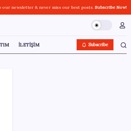
o our newsletter & never miss our best posts.
Subscribe Now!
TIM
İLETİŞİM
Subscribe
SON YAZILAR
TBMM Adalet Komisyonu’nda ‘pislik’
tartışması: MHP’li Bülbül masaya yumruk