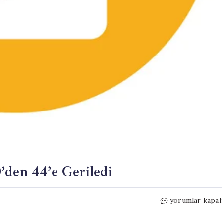
’den 44’e Geriledi
Fuddruckers’ın
yorumlar kapal
Şube
Sayısı