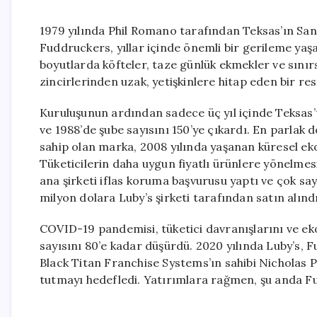
1979 yılında Phil Romano tarafından Teksas’ın San
Fuddruckers, yıllar içinde önemli bir gerileme yaşad
boyutlarda köfteler, taze günlük ekmekler ve sınır
zincirlerinden uzak, yetişkinlere hitap eden bir r
Kuruluşunun ardından sadece üç yıl içinde Teksas’t
ve 1988’de şube sayısını 150’ye çıkardı. En parla
sahip olan marka, 2008 yılında yaşanan küresel eko
Tüketicilerin daha uygun fiyatlı ürünlere yönelmesi
ana şirketi iflas koruma başvurusu yaptı ve çok s
milyon dolara Luby’s şirketi tarafından satın alındı
COVID-19 pandemisi, tüketici davranışlarını ve e
sayısını 80’e kadar düşürdü. 2020 yılında Luby’s, F
Black Titan Franchise Systems’ın sahibi Nicholas P
tutmayı hedefledi. Yatırımlara rağmen, şu anda F