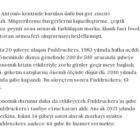
500’den
44’e
 Antonio kentinde kurulan ünlü burger zinciri
Geriledi
ı. Müşterilerine burgerlerini kişiselleştirme, çeşitli
için
sız peynir sosu sunarak farklılaşan marka, klasik fast food
estoran atmosferi oluşturmayı hedeflemişti.
a 20 şubeye ulaşan Fuddruckers, 1983 yılında halka açıldı
k döneminde dünya genelinde 200 ile 500 arasında şubeye
nomik krizin etkileriyle zorlu günler geçirmeye başladı.
, şirketin satışlarını önemli ölçüde düşürdü. 2010 yılında
ayıda şube kapandı. Bu süreçten sonra Fuddruckers, 61
.
konomik durumu daha da etkileyerek Fuddruckers’ın şube
uddruckers’ı tasfiye etme kararı aldı. Ancak 2021 yılında
erkins, kalan 14 şubeyi satın alarak markayı ayakta
uddruckers sadece 44 şube ile hizmet vermekte.