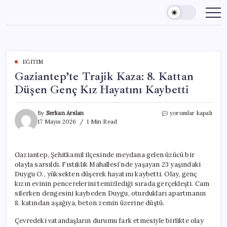
Skip
to
content
EĞITIM
Gaziantep’te Trajik Kaza: 8. Kattan
Düşen Genç Kız Hayatını Kaybetti
Gaziantep’te
By
Serkan Arslan
yorumlar kapalı
Trajik
17 Mayıs 2026
1 Min Read
Kaza:
8.
Kattan
Gaziantep, Şehitkamil ilçesinde meydana gelen üzücü bir
Düşen
olayla sarsıldı. Fıstıklık Mahallesi’nde yaşayan 23 yaşındaki
Genç
Kız
Duygu O., yüksekten düşerek hayatını kaybetti. Olay, genç
Hayatını
kızın evinin pencerelerini temizlediği sırada gerçekleşti. Cam
Kaybetti
silerken dengesini kaybeden Duygu, oturdukları apartmanın
için
8. katından aşağıya, beton zemin üzerine düştü.
Çevredeki vatandaşların durumu fark etmesiyle birlikte olay