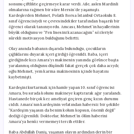
Vefatı
sonunu çiftlikte geçirmeye karar verdi. Aile, aslen Mardinli
için
olmalarına rağmen bir süre Mersin’de yaşamıştı.
Kardeşlerden Mehmet, Polatlı Borsa İstanbul Ortaokulu 8.
sınıf öğrencisiydi ve çevresindekiler tarafından başarılı bir
öğrenci olarak tanınıyordu. Amcası, Mehmet’in hayallerinin
büyük olduğunu ve “Fen lisesini kazanacağım” sözleriyle
sürekli motivasyon bulduğunu belirtti.
Olay anında babanın dışarıda bulunduğu, çocukların
çığlıklarını duyarak içeri girdiği öğrenildi. Baba, içeri
girdiğinde kızı Amara’yı makinenin yanında görünce başta
yaralanmış olduğunu düşündü fakat gerçek çok daha acıydı;
oğlu Mehmet, yem karma makinesinin içinde hayatını
kaybetmişti.
Kardeşini kurtarmak için hamle yapan 10. sınıf öğrencisi
Amara, bu sırada kolunu makineye kaptırarak ağır yaralandı.
Hastanede birçok kez ameliyat geçiren genç kızın durumu
ciddi. Amara’nın kardeşinin vefatından habersiz bir şekilde
“Kardeşim yaşasın da benim kolum kopsun, önemli değil”
dediği öğrenildi. Doktorlar, Mehmet’in ölüm haberini
Amara’ya henüz vermemeyi tercih ettiler.
Baba Abdullah Daniş, yaşanan olayın ardından derin bir