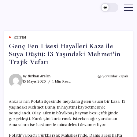
Skip
to
content
EĞITIM
Genç Fen Lisesi Hayalleri Kaza ile
Suya Düştü: 13 Yaşındaki Mehmet’in
Trajik Vefatı
Genç
By
Serkan Arslan
yorumlar kapalı
Fen
15 Mayıs 2026
1 Min Read
Lisesi
Hayalleri
Kaza
Ankara’nın Polatlı ilçesinde meydana gelen üzücü bir kaza, 13
ile
yaşındaki Mehmet Daniş’in hayatını kaybetmesiyle
Suya
Düştü:
sonuçlandı. Olay, ailenin büyükbaş hayvan besi çiftliğinde
13
gerçekleşti. Kardeşini kurtarmak isterken ağır yaralanan
Yaşındaki
Amara’nın ise hastanede mücadelesi devam ediyor.
Mehmet’in
Trajik
Polatlı’ya bağlı Türkkarsak Mahallesi’nde, Daniş ailesi hafta