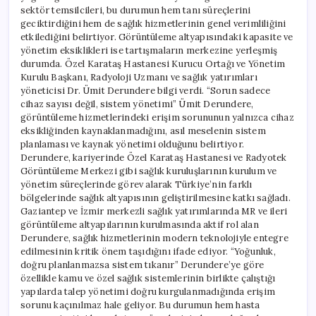
sektör temsilcileri, bu durumun hem tanı süreçlerini
geciktirdiğini hem de sağlık hizmetlerinin genel verimliliğini
etkilediğini belirtiyor. Görüntüleme altyapısındaki kapasite ve
yönetim eksiklikleri ise tartışmaların merkezine yerleşmiş
durumda. Özel Karataş Hastanesi Kurucu Ortağı ve Yönetim
Kurulu Başkanı, Radyoloji Uzmanı ve sağlık yatırımları
yöneticisi Dr. Ümit Derundere bilgi verdi. “Sorun sadece
cihaz sayısı değil, sistem yönetimi” Ümit Derundere,
görüntüleme hizmetlerindeki erişim sorununun yalnızca cihaz
eksikliğinden kaynaklanmadığını, asıl meselenin sistem
planlaması ve kaynak yönetimi olduğunu belirtiyor.
Derundere, kariyerinde Özel Karataş Hastanesi ve Radyotek
Görüntüleme Merkezi gibi sağlık kuruluşlarının kurulum ve
yönetim süreçlerinde görev alarak Türkiye’nin farklı
bölgelerinde sağlık altyapısının geliştirilmesine katkı sağladı.
Gaziantep ve İzmir merkezli sağlık yatırımlarında MR ve ileri
görüntüleme altyapılarının kurulmasında aktif rol alan
Derundere, sağlık hizmetlerinin modern teknolojiyle entegre
edilmesinin kritik önem taşıdığını ifade ediyor. “Yoğunluk,
doğru planlanmazsa sistem tıkanır” Derundere’ye göre
özellikle kamu ve özel sağlık sistemlerinin birlikte çalıştığı
yapılarda talep yönetimi doğru kurgulanmadığında erişim
sorunu kaçınılmaz hale geliyor. Bu durumun hem hasta