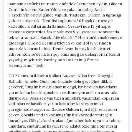
Samsun Atatürk Onur Anıtı önünde düzenlenen eylem, Gülden
Coni’nin kuzeni Kader Yıldız ve yakın arkadaşı Ecrin
Taştekin’in öncülüğünde yapıldı. Taştekin, Gülden’in uğradığı
şiddeti anlatarak, “Kendisi toplamda 30 bıçak darbesiyle
katledildi. Katil şu anda Samsun Cezaevi’nde 19 yıl hapis
cezasına çarptırıldı, fakat yalnızca 5 yıl yatacak. Sonrasında
tekrar aramızda olacak. Aile olarak 17 Haziran’da mahkemeye
gideceğiz. Suç delillerini gizleyen ve katili olay yerinden
motorla kaçıran babası Deniz Ayaz, her ay katili ziyaret
ediyor. Edirne’de hiçbir şey olmamış gibi dolaşıyorlar. Kendi
yaşadığım şehirde, kardeşimin katillerini görmek
istemiyorum,” dedi.
CHP Samsun İl Kadın Kolları Başkanı Nilsu İrem Koçyiğit
Bahadır, Anneler Günü’nün hüzünle dolu geçtiğine dikkat
çekerek, “Bugün bir kutlamanın değil, kaybedilen hayatların,
yarım kalan kucaklaşmaların ve dinmeyen acıların arasında
duruyoruz. Sessizce yas tutan anneleri, yaşamdan koparılan
kadınları ve hayalleri yarım kalan kız kardeşlerimizi
yüreğimizde taşıyoruz. Sadece Gülden için değil; evlat acısı
çeken, çocuklarından kopmuş tüm kız kardeşlerimiz için
buradayız. Gökyüzüne bırakacağımız her balon, yarım kalmış
umutlara, susturulan hayallere ve adalet özlemine bir mesaj
niteliğinde olacak. Acıyı unutmamak ve bir daha kimsenin