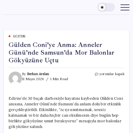
Skip
to
content
EĞITIM
Gülden Coni’ye Anma: Anneler
Günü’nde Samsun’da Mor Balonlar
Gökyüzüne Uçtu
Gülden
By
Serkan Arslan
yorumlar kapalı
Coni’ye
11 Mayıs 2026
1 Min Read
Anma:
Anneler
Günü’nde
Edirne’de 30 bıçak darbesiyle hayatını kaybeden Gülden Coni
Samsun’da
anısına, Anneler Günü’nde Samsun’da anlam dolu bir etkinlik
Mor
Balonlar
gerçekleştirildi. Etkinlikte, “Acıyı unutmamak, sessiz
Gökyüzüne
kalmamak ve bir daha hiçbir can eksilmesin diye bugün hep
Uçtu
birlikte gökyüzüne umut bırakıyoruz” mesajıyla mor balonlar
için
gökyüzüne salındı.