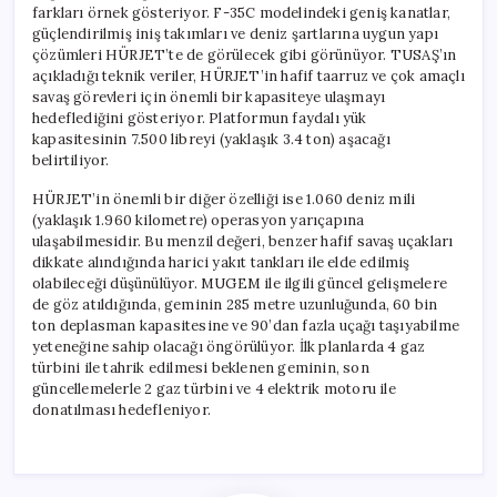
farkları örnek gösteriyor. F-35C modelindeki geniş kanatlar,
güçlendirilmiş iniş takımları ve deniz şartlarına uygun yapı
çözümleri HÜRJET’te de görülecek gibi görünüyor. TUSAŞ’ın
açıkladığı teknik veriler, HÜRJET’in hafif taarruz ve çok amaçlı
savaş görevleri için önemli bir kapasiteye ulaşmayı
hedeflediğini gösteriyor. Platformun faydalı yük
kapasitesinin 7.500 libreyi (yaklaşık 3.4 ton) aşacağı
belirtiliyor.
HÜRJET’in önemli bir diğer özelliği ise 1.060 deniz mili
(yaklaşık 1.960 kilometre) operasyon yarıçapına
ulaşabilmesidir. Bu menzil değeri, benzer hafif savaş uçakları
dikkate alındığında harici yakıt tankları ile elde edilmiş
olabileceği düşünülüyor. MUGEM ile ilgili güncel gelişmelere
de göz atıldığında, geminin 285 metre uzunluğunda, 60 bin
ton deplasman kapasitesine ve 90’dan fazla uçağı taşıyabilme
yeteneğine sahip olacağı öngörülüyor. İlk planlarda 4 gaz
türbini ile tahrik edilmesi beklenen geminin, son
güncellemelerle 2 gaz türbini ve 4 elektrik motoru ile
donatılması hedefleniyor.