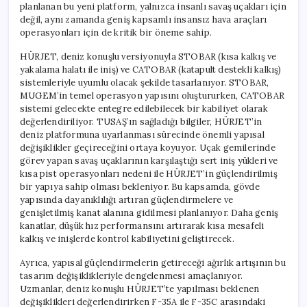
planlanan bu yeni platform, yalnızca insanlı savaş uçakları için
değil, aynı zamanda geniş kapsamlı insansız hava araçları
operasyonları için de kritik bir öneme sahip.
HÜRJET, deniz konuşlu versiyonuyla STOBAR (kısa kalkış ve
yakalama halatı ile iniş) ve CATOBAR (katapult destekli kalkış)
sistemleriyle uyumlu olacak şekilde tasarlanıyor. STOBAR,
MUGEM’in temel operasyon yapısını oluştururken, CATOBAR
sistemi gelecekte entegre edilebilecek bir kabiliyet olarak
değerlendiriliyor. TUSAŞ’ın sağladığı bilgiler, HÜRJET’in
deniz platformuna uyarlanması sürecinde önemli yapısal
değişiklikler geçireceğini ortaya koyuyor. Uçak gemilerinde
görev yapan savaş uçaklarının karşılaştığı sert iniş yükleri ve
kısa pist operasyonları nedeni ile HÜRJET’in güçlendirilmiş
bir yapıya sahip olması bekleniyor. Bu kapsamda, gövde
yapısında dayanıklılığı artıran güçlendirmelere ve
genişletilmiş kanat alanına gidilmesi planlanıyor. Daha geniş
kanatlar, düşük hız performansını artırarak kısa mesafeli
kalkış ve inişlerde kontrol kabiliyetini geliştirecek.
Ayrıca, yapısal güçlendirmelerin getireceği ağırlık artışının bu
tasarım değişiklikleriyle dengelenmesi amaçlanıyor.
Uzmanlar, deniz konuşlu HÜRJET’te yapılması beklenen
değişiklikleri değerlendirirken F-35A ile F-35C arasındaki