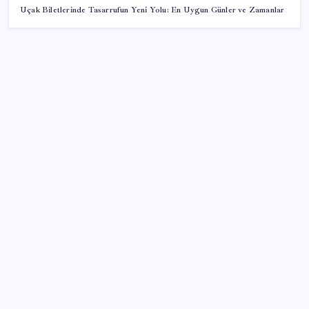
Uçak Biletlerinde Tasarrufun Yeni Yolu: En Uygun Günler ve Zamanlar
SON YAZILAR
TBMM Adalet Komisyonu’nda ‘pislik’ tartışması:
MHP’li Bülbül masaya yumruk attı, İYİ Partili vekilin
üzerine yürüdü
Google Pixel Watch 5 Sızdırıldı: İşte Detaylar
Copilot için radikal karar: Microsoft logoyu
değiştiriyor!
Bakan Yumaklı duyurdu! 688 milyon liralık destek