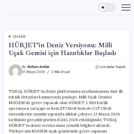
Skip
to
content
HABER
HÜRJET’in Deniz Versiyonu: Milli
Uçak Gemisi için Hazırlıklar Başladı
HÜRJET’in
By
Serkan Arslan
yorumlar kapalı
Deniz
13 Mayıs 2026
2 Min Read
Versiyonu:
Milli
Uçak
TUSAŞ, HÜRJET’in deniz platformuna uyarlanmasına dair ilk
Gemisi
teknik detayları kamuoyuyla paylaştı. Milli Uçak Gemisi
için
Hazırlıklar
MUGEM’de görev yapacak olan HÜRJET, 1.960 km’lik
Başladı
operasyon yarıçapı ve hem STOBAR hem de CATOBAR
için
sistemlerine uyumlu yapısıyla dikkat çekiyor. 13 Mayıs 2026
tarihinde gerçekleştirilen SAHA 2026 etkinliğinde, TUSAŞ,
HÜRJET’in deniz versiyonuna yönelik bilgileri aktardı.
Türkiye’nin MUGEM uçak gemisinde görev yapması