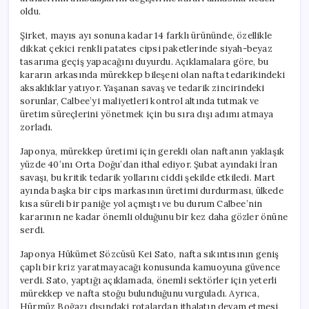
oldu.
Şirket, mayıs ayı sonuna kadar 14 farklı ürününde, özellikle
dikkat çekici renkli patates cipsi paketlerinde siyah-beyaz
tasarıma geçiş yapacağını duyurdu. Açıklamalara göre, bu
kararın arkasında mürekkep bileşeni olan nafta tedarikindeki
aksaklıklar yatıyor. Yaşanan savaş ve tedarik zincirindeki
sorunlar, Calbee’yi maliyetleri kontrol altında tutmak ve
üretim süreçlerini yönetmek için bu sıra dışı adımı atmaya
zorladı.
Japonya, mürekkep üretimi için gerekli olan naftanın yaklaşık
yüzde 40’ını Orta Doğu’dan ithal ediyor. Şubat ayındaki İran
savaşı, bu kritik tedarik yollarını ciddi şekilde etkiledi. Mart
ayında başka bir cips markasının üretimi durdurması, ülkede
kısa süreli bir paniğe yol açmıştı ve bu durum Calbee’nin
kararının ne kadar önemli olduğunu bir kez daha gözler önüne
serdi.
Japonya Hükümet Sözcüsü Kei Sato, nafta sıkıntısının geniş
çaplı bir kriz yaratmayacağı konusunda kamuoyuna güvence
verdi. Sato, yaptığı açıklamada, önemli sektörler için yeterli
mürekkep ve nafta stoğu bulunduğunu vurguladı. Ayrıca,
Hürmüz Boğazı dışındaki rotalardan ithalatın devam etmesi