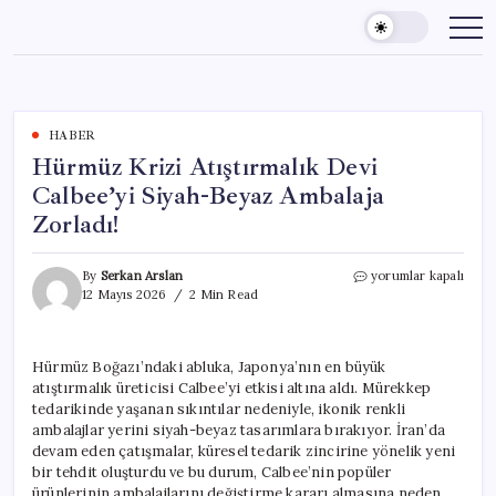
Skip
to
content
HABER
Hürmüz Krizi Atıştırmalık Devi
Calbee’yi Siyah-Beyaz Ambalaja
Zorladı!
Hürmüz
By
Serkan Arslan
yorumlar kapalı
Krizi
12 Mayıs 2026
2 Min Read
Atıştırmalık
Devi
Calbee’yi
Hürmüz Boğazı’ndaki abluka, Japonya’nın en büyük
Siyah-
atıştırmalık üreticisi Calbee’yi etkisi altına aldı. Mürekkep
Beyaz
Ambalaja
tedarikinde yaşanan sıkıntılar nedeniyle, ikonik renkli
Zorladı!
ambalajlar yerini siyah-beyaz tasarımlara bırakıyor. İran’da
için
devam eden çatışmalar, küresel tedarik zincirine yönelik yeni
bir tehdit oluşturdu ve bu durum, Calbee’nin popüler
ürünlerinin ambalajlarını değiştirme kararı almasına neden