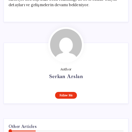
için
detayları ve gelişmelerin devamı bekleniyor.
Author
Serkan Arslan
Follow Me
Other Articles