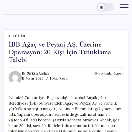
Skip
to
content
EĞITIM
İBB Ağaç ve Peyzaj AŞ. Üzerine
Operasyon: 20 Kişi İçin Tutuklama
Talebi
İBB
By
Serkan Arslan
yorumlar kapalı
Ağaç
11 Mayıs 2026
1 Min Read
ve
Peyzaj
AŞ.
İstanbul Cumhuriyet Başsavcılığı, İstanbul Büyükşehir
Üzerine
Belediyesi (İBB) bünyesindeki Ağaç ve Peyzaj AŞ.’ye yönelik
Operasyon:
20
yürütülen soruşturma çerçevesinde önemli bir gelişmeye imza
Kişi
attı. Yapılan operasyon neticesinde gözaltına alınan 24
İçin
kişiden 4’ü, adli kontrol şartıyla serbest bırakıldı. Ancak, geri
Tutuklama
kalan 20 kişi, savcılık ifadelerinin ardından tutuklanmaları
Talebi
talebiyle nöbetçi Sulh Ceza Hakimliği’ne sevk edildi. Olayın