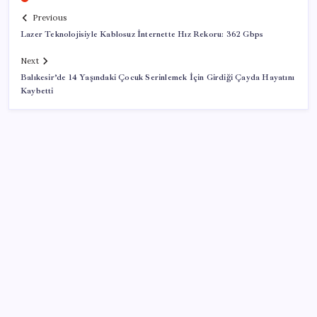
Previous
Lazer Teknolojisiyle Kablosuz İnternette Hız Rekoru: 362 Gbps
Next
Balıkesir’de 14 Yaşındaki Çocuk Serinlemek İçin Girdiği Çayda Hayatını
Kaybetti
SON YAZILAR
Google Pixel Watch 5 Sızdırıldı: İşte Detaylar
Copilot için radikal karar: Microsoft logoyu
değiştiriyor!