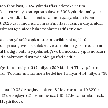
ve
an fabrikası, 2024 yılında iflas ederek üretim
Geniş
ika icra yoluyla satışa sunuluyor. 2008 yılında faaliyete
Arazi
rı verildi. İflas süreci sırasında çalışanların işten
İcradan
 2025 tarihinde ise Elimsan’ın iflası resmen duyuruldu.
Satışa
ılması için alacaklılar toplantısı düzenlendi.
Çıkarıldı
için
tışına yönelik açık artırma tarihlerini açıkladı.
 ayrıca güvenlik kulübesi ve ofis binası gibi unsurların
atıl kaldığı, bakım yapılmadığı ve bu nedenle yıprandıkları
n da bakımsız durumda olduğu ifade edildi.
eğerinin 1 milyar 347 milyon 500 bin 144 TL, yapıların
rtildi. Toplam muhammen bedel ise 1 milyar 444 milyon 789
n saat 10.32’de başlayacak ve 18 Haziran saat 10.32’de
0.32’de başlayıp 21 Temmuz saat 10.32’de tamamlanacak.
leştirilecek.