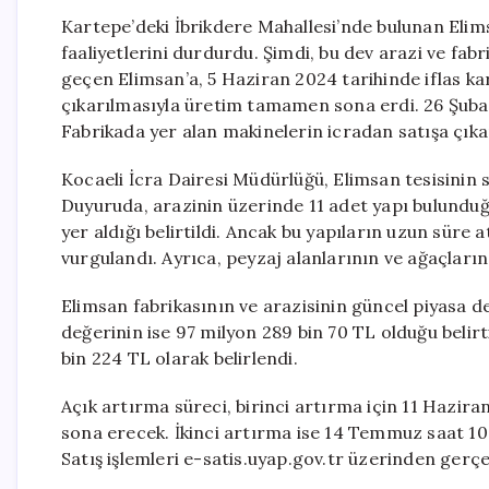
Kartepe’deki İbrikdere Mahallesi’nde bulunan Elims
faaliyetlerini durdurdu. Şimdi, bu dev arazi ve fabr
geçen Elimsan’a, 5 Haziran 2024 tarihinde iflas kara
çıkarılmasıyla üretim tamamen sona erdi. 26 Şubat
Fabrikada yer alan makinelerin icradan satışa çıkar
Kocaeli İcra Dairesi Müdürlüğü, Elimsan tesisinin sa
Duyuruda, arazinin üzerinde 11 adet yapı bulunduğu,
yer aldığı belirtildi. Ancak bu yapıların uzun süre 
vurgulandı. Ayrıca, peyzaj alanlarının ve ağaçları
Elimsan fabrikasının ve arazisinin güncel piyasa d
değerinin ise 97 milyon 289 bin 70 TL olduğu beli
bin 224 TL olarak belirlendi.
Açık artırma süreci, birinci artırma için 11 Hazira
sona erecek. İkinci artırma ise 14 Temmuz saat 1
Satış işlemleri e-satis.uyap.gov.tr üzerinden gerçek