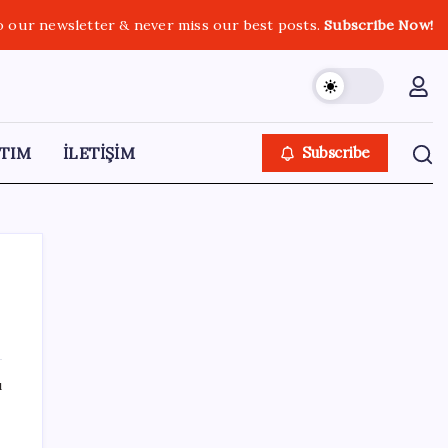
o our newsletter & never miss our best posts.
Subscribe Now!
TIM
İLETİŞİM
Subscribe
SON YAZILAR
ı
Euro Bölgesi’nde perakende satışlar
haziranda geriledi