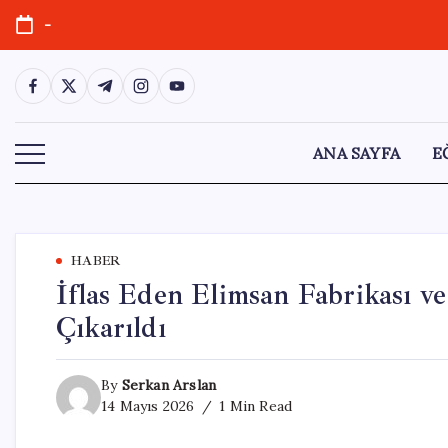
Skip
-
to
content
https://www.facebook.com/
https://twitter.com/
https://t.me/
https://www.instagram.com/
https://youtube.com/
ANA SAYFA
E
HABER
İflas Eden Elimsan Fabrikası ve
Çıkarıldı
By
Serkan Arslan
14 Mayıs 2026
1 Min Read