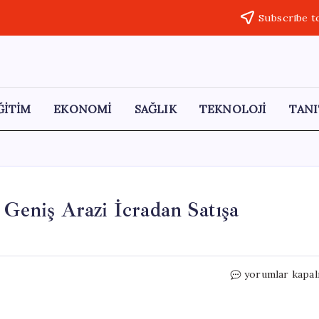
Subscribe t
ĞİTİM
EKONOMİ
SAĞLIK
TEKNOLOJİ
TANI
 Geniş Arazi İcradan Satışa
İflas
yorumlar kapal
Eden
Elimsan
Fabrikası