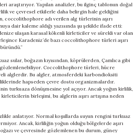
Ardındaki
ri araştırıyor. Yapılan analizler, bu ilginç tablonun doğal
Sebepler
rlilik ve çevresel etkilerle daha belirgin hale geldiğini
için
, coccolithophore adı verilen alg türlerinin aşırı
uya dair kaleme aldığı yazısında şu şekilde ifade etti:
denize ulaşan karasal kökenli kirleticiler ve sürekli var ola
 birleşince Karadeniz’de bazı coccolithophore türleri aşırı
 büründü.”
az sular, boğazın kıyısından, köprülerden, Çamlıca gibi
 gözlemlenebiliyor. Coccolithophore türleri, hücre
li alglerdir. Bu algler, atmosferdeki karbondioksiti
liklerinde hapseden çevre dostu organizmalardır.
nin turkuaza dönüşmesine yol açıyor. Ancak yoğun kirlilik
kirleticilerin birleşimi, bu alglerin aşırı artışına neden
izlikle anlatıyor. Normal koşullarda suyun rengini turkuaz
rmiyor. Ancak, kirliliğin yoğun olduğu bölgelerde aşırı
ul Boğazı ve çevresinde gözlemlenen bu durum, güney