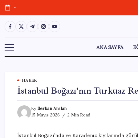
Skip
-
to
content
https://www.facebook.com/
https://twitter.com/
https://t.me/
https://www.instagram.com/
https://youtube.com/
ANA SAYFA
E
HABER
İstanbul Boğazı’nın Turkuaz R
By
Serkan Arslan
15 Mayıs 2026
2 Min Read
İstanbul Boğazı’nda ve Karadeniz kıyılarında görül