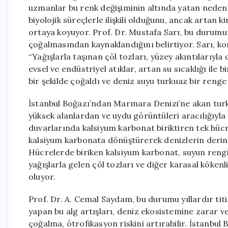
uzmanlar bu renk değişiminin altında yatan nedenle
biyolojik süreçlerle ilişkili olduğunu, ancak artan ki
ortaya koyuyor. Prof. Dr. Mustafa Sarı, bu durumun
çoğalmasından kaynaklandığını belirtiyor. Sarı, kon
“Yağışlarla taşınan çöl tozları, yüzey akıntılarıyla 
evsel ve endüstriyel atıklar, artan su sıcaklığı ile
bir şekilde çoğaldı ve deniz suyu turkuaz bir renge
İstanbul Boğazı’ndan Marmara Denizi’ne akan turku
yüksek alanlardan ve uydu görüntüleri aracılığıyla
duvarlarında kalsiyum karbonat biriktiren tek hücre
kalsiyum karbonata dönüştürerek denizlerin derin
Hücrelerde biriken kalsiyum karbonat, suyun rengi
yağışlarla gelen çöl tozları ve diğer karasal kökenli 
oluyor.
Prof. Dr. A. Cemal Saydam, bu durumu yıllardır tit
yapan bu alg artışları, deniz ekosistemine zarar ve
çoğalma, ötrofikasyon riskini artırabilir. İstanb