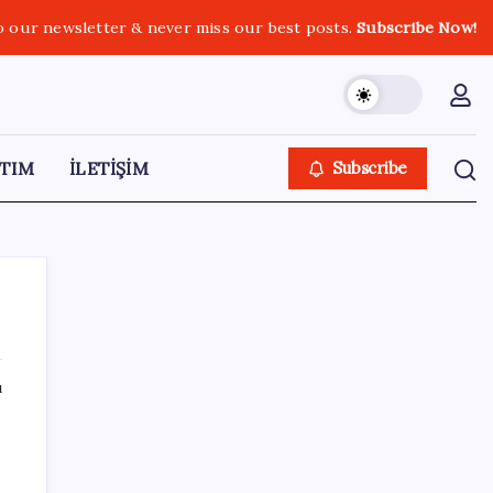
o our newsletter & never miss our best posts.
Subscribe Now!
TIM
İLETİŞİM
Subscribe
ı
SON YAZILAR
Google Pixel Watch 5 Sızdırıldı: İşte
Detaylar