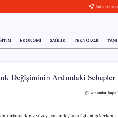
Subscribe t
ĞİTİM
EKONOMİ
SAĞLIK
TEKNOLOJİ
TANI
enk Değişiminin Ardındaki Sebepler
İstanbul
yorumlar kapal
Boğazı’nın
Turkuaz
Renk
Değişiminin
en turkuaz deniz yüzeyi, vatandaşların ilgisini çekerken