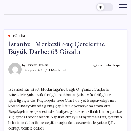
Skip
to
content
EĞITIM
İstanbul Merkezli Suç Çetelerine
Büyük Darbe: 63 Gözaltı
İstanbul
By
Serkan Arslan
yorumlar kapalı
Merkezli
5 Mayıs 2026
1 Min Read
Suç
Çetelerine
Büyük
İstanbul Emniyet Müdürlüğü’ne bağlı Organize Suçlarla
Darbe:
Mücadele Şube Müdürlüğü, İstihbarat Şube Müdürlüğü ile
63
Gözaltı
işbirliği içinde, Küçükçekmece Cumhuriyet Başsavcılığı’nın
için
koordinasyonunda geniş çaplı bir operasyona imza attı.
Başakşehir ve çevresinde faaliyet gösteren silahlı bir organize
suç çetesi hedef alındı. Yapılan detaylı araştırmalarda, çetenin
liderinin daha önce çeşitli suçlardan cezaevinde yatan Ş.B.
olduğu tespit edildi.