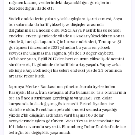
rağmen kazanç verilerindeki dayanıklılığın görüşlerini
desteklediğini ifade etti.
Vadeli endekslerin yukarı yönlü açılışlara işaret etmesi, Asya
borsalarında da hafif yükseliş ve düşüşler arasında
dalgalanmalara neden oldu. MSCI Asya Pasifik hisse senedi
endeksi, erken işlemlerde yüzde 0,8 kadar yükseldikten sonra
yüzde 0,1 artışla kapandı. Çin borsa endeksleri, Trump ve Şi
görüşmesi öncesinde 2021 yılından bu yana en yüksek
seviyesine ulaşmasına rağmen, yüzde 1,3 değer kaybetti.
Offshore yuan, Eylül 2017’den beri en uzun yükseliş dönemini
sürdürerek, 11. gününde de hafif bir artış yaşadı. Yapay zeka
etkisiyle Asya teknoloji hisseleri endeksi yüzde 2,3 oranında
artarak rekor kırdı.
Japonya Merkez Bankası’nın yönetim kurulu üyelerinden
Kazuyuki Masu, İran savaşına atıfta bulunarak, faiz oranlarının
bir an önce artırılması gerektiğini vurguladı. Yen, dolar
karşısında fazla değişim göstermedi. Petrol fiyatları ise
stabilize oldu. Brent ham petrolü, önceki seansta yaşadığı
yüzde 2’lik düşüşün ardından varil başına 106 dolar
seviyelerinde işlem görürken, West Texas Intermediate ise
101 dolar civarında seyretti. Bloomberg Dolar Endeksi’nde ise
belirgin bir değişiklik yaşanmadı.