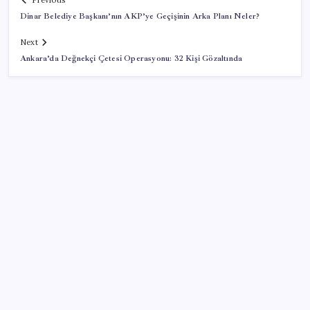
Previous
Dinar Belediye Başkanı’nın AKP’ye Geçişinin Arka Planı Neler?
Next
Ankara’da Değnekçi Çetesi Operasyonu: 32 Kişi Gözaltında
SON YAZILAR
TBMM Adalet Komisyonu’nda ‘pislik’ tartışması:
MHP’li Bülbül masaya yumruk attı, İYİ Partili vekilin
üzerine yürüdü
Google Pixel Watch 5 Sızdırıldı: İşte Detaylar