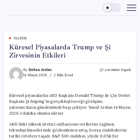
Skip
to
content
HABER
Küresel Piyasalarda Trump ve Şi
Zirvesinin Etkileri
Küresel
By
Serkan Arslan
yorumlar kapalı
Piyasalarda
14 Mayıs 2026
2 Min Read
Trump
ve
Şi
Küresel piyasalarda ABD Başkanı Donald Trump ile Çin Devlet
Zirvesinin
Başkanı Şi Jinping’in gerçekleştireceği görüşme,
Etkileri
için
yatırımcıların gündeminde başı çekiyor. Yusuf Arslan 14 Mayıs
2026 3 dakika okuma süresi
ABD’deki yüksek üretici enflasyonu verilerine rağmen,
teknoloji hisselerinde gözlemlenen artış, borsa endekslerini
tarihi zirvelere taşıdı. S&P 500 endeksi, yüzde 0,6’lık bir