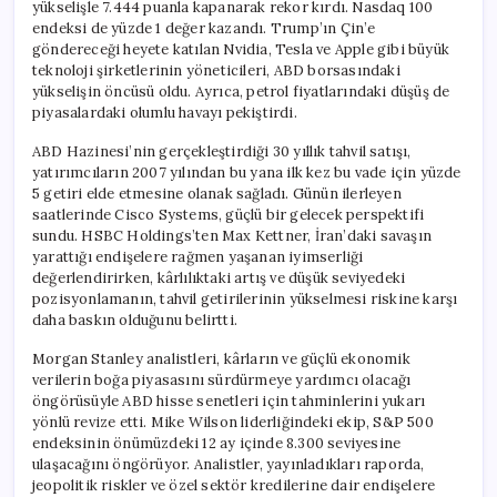
yükselişle 7.444 puanla kapanarak rekor kırdı. Nasdaq 100
endeksi de yüzde 1 değer kazandı. Trump’ın Çin’e
göndereceği heyete katılan Nvidia, Tesla ve Apple gibi büyük
teknoloji şirketlerinin yöneticileri, ABD borsasındaki
yükselişin öncüsü oldu. Ayrıca, petrol fiyatlarındaki düşüş de
piyasalardaki olumlu havayı pekiştirdi.
ABD Hazinesi’nin gerçekleştirdiği 30 yıllık tahvil satışı,
yatırımcıların 2007 yılından bu yana ilk kez bu vade için yüzde
5 getiri elde etmesine olanak sağladı. Günün ilerleyen
saatlerinde Cisco Systems, güçlü bir gelecek perspektifi
sundu. HSBC Holdings’ten Max Kettner, İran’daki savaşın
yarattığı endişelere rağmen yaşanan iyimserliği
değerlendirirken, kârlılıktaki artış ve düşük seviyedeki
pozisyonlamanın, tahvil getirilerinin yükselmesi riskine karşı
daha baskın olduğunu belirtti.
Morgan Stanley analistleri, kârların ve güçlü ekonomik
verilerin boğa piyasasını sürdürmeye yardımcı olacağı
öngörüsüyle ABD hisse senetleri için tahminlerini yukarı
yönlü revize etti. Mike Wilson liderliğindeki ekip, S&P 500
endeksinin önümüzdeki 12 ay içinde 8.300 seviyesine
ulaşacağını öngörüyor. Analistler, yayınladıkları raporda,
jeopolitik riskler ve özel sektör kredilerine dair endişelere