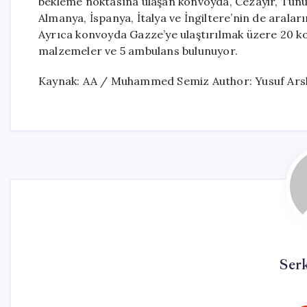
bekleme noktasına ulaşan konvoyda, Cezayir, Tunu
Almanya, İspanya, İtalya ve İngiltere’nin de aralar
Ayrıca konvoyda Gazze’ye ulaştırılmak üzere 20 ko
malzemeler ve 5 ambulans bulunuyor.
Kaynak: AA / Muhammed Semiz Author: Yusuf Ars
Ser