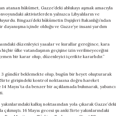
Konvoyu
Aktivistlerinin
ndan atanan hükümet, Gazze’deki ablukayı aşmak amacıyla
Geçişine
voyundaki aktivistlerden yalnızca Libyalıların ve
İzin
 duyurdu. Bingazi’deki hükümetin Dışişleri Bakanlığı’ndan
Vermeyeceğini
ı bir dayanışma içinde olduğu ve Gazze’ye insani yardım
Tekrar
Açıkladı
için
asındaki düzenleyici yasalar ve kurallar gereğince, kara
 hiçbir ülke vatandaşının geçişine izin verilmeyeceğini
men bir karar olup, düzenleyici içerikte kararlıdır.”
a 3 gündür beklemekte olup, bugün bir heyet oluşturarak
Sirte girişindeki kontrol noktasına doğru hareket
 14 Mayıs’ta da benzer bir açıklamada bulunarak, yabancı
i.
 yakınlarındaki kalkış noktasından yola çıkarak Gazze’dek
 çıkmıştı. 16 Mayıs gecesi şu anki Sirte yakınlarındaki