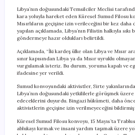
Libya’nın doğusundaki Temsilciler Meclisi tarafı
kara yoluyla hareket eden Küresel Sumud Filosu kon
Mısırlıların geçişine izin verileceğini bir kez daha
yapılan açıklamada, Libya’nın Filistin halkıyla sık
göndermeye hazır oldukları belirtildi.
Açıklamada, “İki kardeş ülke olan Libya ve Mısır ar
sınır kapısından Libya ya da Mısır uyruklu olmayan
vurgulamak isteriz. Bu durum, yoruma kapalı ve ege
ifadesine yer verildi.
Sumud konvoyundaki aktivistler, Sirte yakınlarınd
Libya’nın doğusundaki yetkililerle görüşmek üzere 
edeceklerini duyurdu. Bingazi hükümeti, daha önce
aktivistlerin geçişine izin verilmeyeceğini bildirmişt
Küresel Sumud Filosu konvoyu, 15 Mayıs’ta Trablus
ablukayı kırmak ve insani yardım taşımak üzere yola