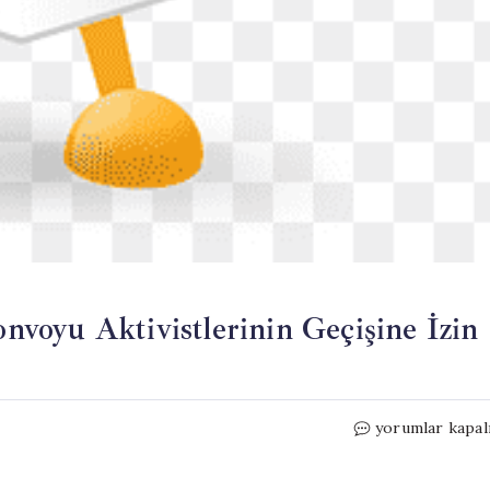
voyu Aktivistlerinin Geçişine İzin
Libya’daki
yorumlar kapal
Hükümet,
Sumud