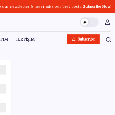
o our newsletter & never miss our best posts.
Subscribe Now!
TIM
İLETİŞİM
Subscribe
SON YAZILAR
Google Pixel Watch 5 Sızdırıldı: İşte
Detaylar