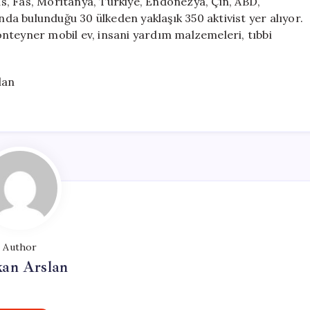
s, Fas, Moritanya, Türkiye, Endonezya, Çin, ABD,
ında bulunduğu 30 ülkeden yaklaşık 350 aktivist yer alıyor.
nteyner mobil ev, insani yardım malzemeleri, tıbbi
lan
Author
kan Arslan