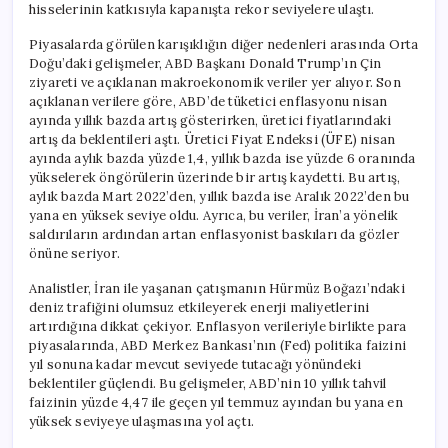
hisselerinin katkısıyla kapanışta rekor seviyelere ulaştı.
Piyasalarda görülen karışıklığın diğer nedenleri arasında Orta
Doğu’daki gelişmeler, ABD Başkanı Donald Trump’ın Çin
ziyareti ve açıklanan makroekonomik veriler yer alıyor. Son
açıklanan verilere göre, ABD’de tüketici enflasyonu nisan
ayında yıllık bazda artış gösterirken, üretici fiyatlarındaki
artış da beklentileri aştı. Üretici Fiyat Endeksi (ÜFE) nisan
ayında aylık bazda yüzde 1,4, yıllık bazda ise yüzde 6 oranında
yükselerek öngörülerin üzerinde bir artış kaydetti. Bu artış,
aylık bazda Mart 2022’den, yıllık bazda ise Aralık 2022’den bu
yana en yüksek seviye oldu. Ayrıca, bu veriler, İran’a yönelik
saldırıların ardından artan enflasyonist baskıları da gözler
önüne seriyor.
Analistler, İran ile yaşanan çatışmanın Hürmüz Boğazı’ndaki
deniz trafiğini olumsuz etkileyerek enerji maliyetlerini
artırdığına dikkat çekiyor. Enflasyon verileriyle birlikte para
piyasalarında, ABD Merkez Bankası’nın (Fed) politika faizini
yıl sonuna kadar mevcut seviyede tutacağı yönündeki
beklentiler güçlendi. Bu gelişmeler, ABD’nin 10 yıllık tahvil
faizinin yüzde 4,47 ile geçen yıl temmuz ayından bu yana en
yüksek seviyeye ulaşmasına yol açtı.