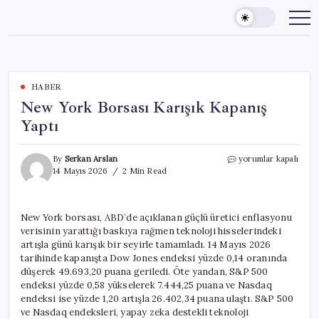
Skip
to
content
HABER
New York Borsası Karışık Kapanış
Yaptı
New
By
Serkan Arslan
yorumlar kapalı
York
14 Mayıs 2026
2 Min Read
Borsası
Karışık
Kapanış
New York borsası, ABD’de açıklanan güçlü üretici enflasyonu
Yaptı
verisinin yarattığı baskıya rağmen teknoloji hisselerindeki
için
artışla günü karışık bir seyirle tamamladı. 14 Mayıs 2026
tarihinde kapanışta Dow Jones endeksi yüzde 0,14 oranında
düşerek 49.693,20 puana geriledi. Öte yandan, S&P 500
endeksi yüzde 0,58 yükselerek 7.444,25 puana ve Nasdaq
endeksi ise yüzde 1,20 artışla 26.402,34 puana ulaştı. S&P 500
ve Nasdaq endeksleri, yapay zeka destekli teknoloji