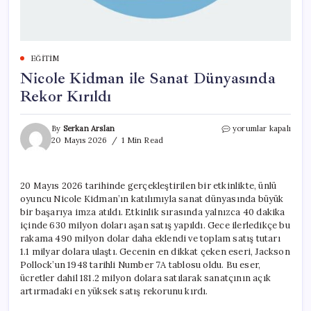
EĞITIM
Nicole Kidman ile Sanat Dünyasında
Rekor Kırıldı
Nicole
By
Serkan Arslan
yorumlar kapalı
Kidman
20 Mayıs 2026
1 Min Read
ile
Sanat
Dünyasında
20 Mayıs 2026 tarihinde gerçekleştirilen bir etkinlikte, ünlü
Rekor
oyuncu Nicole Kidman’ın katılımıyla sanat dünyasında büyük
Kırıldı
için
bir başarıya imza atıldı. Etkinlik sırasında yalnızca 40 dakika
içinde 630 milyon doları aşan satış yapıldı. Gece ilerledikçe bu
rakama 490 milyon dolar daha eklendi ve toplam satış tutarı
1.1 milyar dolara ulaştı. Gecenin en dikkat çeken eseri, Jackson
Pollock’un 1948 tarihli Number 7A tablosu oldu. Bu eser,
ücretler dahil 181.2 milyon dolara satılarak sanatçının açık
artırmadaki en yüksek satış rekorunu kırdı.