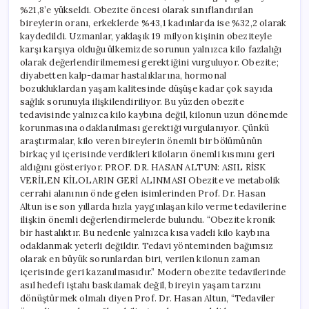
%21,8’e yükseldi. Obezite öncesi olarak sınıflandırılan
bireylerin oranı, erkeklerde %43,1 kadınlarda ise %32,2 olarak
kaydedildi. Uzmanlar, yaklaşık 19 milyon kişinin obeziteyle
karşı karşıya olduğu ülkemizde sorunun yalnızca kilo fazlalığı
olarak değerlendirilmemesi gerektiğini vurguluyor. Obezite;
diyabetten kalp-damar hastalıklarına, hormonal
bozukluklardan yaşam kalitesinde düşüşe kadar çok sayıda
sağlık sorunuyla ilişkilendiriliyor. Bu yüzden obezite
tedavisinde yalnızca kilo kaybına değil, kilonun uzun dönemde
korunmasına odaklanılması gerektiği vurgulanıyor. Çünkü
araştırmalar, kilo veren bireylerin önemli bir bölümünün
birkaç yıl içerisinde verdikleri kiloların önemli kısmını geri
aldığını gösteriyor. PROF. DR. HASAN ALTUN: ASIL RİSK
VERİLEN KİLOLARIN GERİ ALINMASI Obezite ve metabolik
cerrahi alanının önde gelen isimlerinden Prof. Dr. Hasan
Altun ise son yıllarda hızla yaygınlaşan kilo verme tedavilerine
ilişkin önemli değerlendirmelerde bulundu. “Obezite kronik
bir hastalıktır. Bu nedenle yalnızca kısa vadeli kilo kaybına
odaklanmak yeterli değildir. Tedavi yönteminden bağımsız
olarak en büyük sorunlardan biri, verilen kilonun zaman
içerisinde geri kazanılmasıdır.” Modern obezite tedavilerinde
asıl hedefi iştahı baskılamak değil, bireyin yaşam tarzını
dönüştürmek olmalı diyen Prof. Dr. Hasan Altun, “Tedaviler