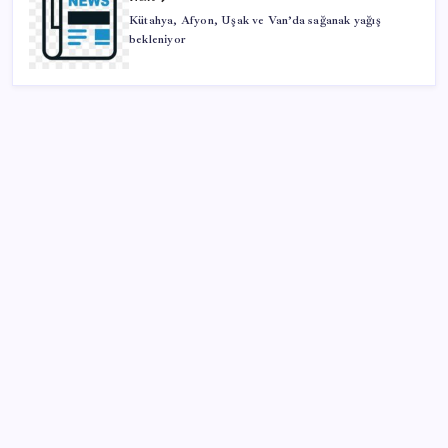
Kütahya, Afyon, Uşak ve Van’da sağanak yağış
bekleniyor
SON YAZILAR
Google Pixel Watch 5 Sızdırıldı: İşte Detaylar
Copilot için radikal karar: Microsoft logoyu
değiştiriyor!
Bakan Yumaklı duyurdu! 688 milyon liralık destek
ödemesi bugün hesaplarda