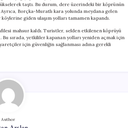
Ulaşım
yükselerek taştı. Bu durum, dere üzerindeki bir köprünün
Engellendi
u. Ayrıca, Borçka-Muratlı kara yolunda meydana gelen
için
ur köylerine giden ulaşım yolları tamamen kapandı.
filesi mahsur kaldı. Turistler, selden etkilenen köprüyü
Bu sırada, yetkililer kapanan yolları yeniden açmak için
 ziyaretçiler için güvenliğin sağlanması adına gerekli
Author
kan Arslan