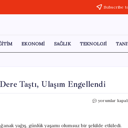
Subscribe t
ĞİTİM
EKONOMİ
SAĞLIK
TEKNOLOJİ
TANI
Dere Taştı, Ulaşım Engellendi
Sağanak
yorumlar kapal
Yağışlarının
Ardından
Dere
Taştı,
ağanak yağış, günlük yaşamı olumsuz bir şekilde etkiledi.