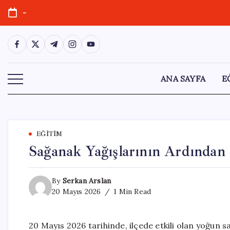
Skip
-
to
content
https://www.facebook.com/
https://twitter.com/
https://t.me/
https://www.instagram.com/
https://youtube.com/
ANA SAYFA
E
EĞITIM
Sağanak Yağışlarının Ardından 
By
Serkan Arslan
20 Mayıs 2026
1 Min Read
20 Mayıs 2026 tarihinde, ilçede etkili olan yoğun s