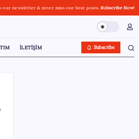
o our newsletter & never miss our best posts.
Subscribe Now!
TIM
İLETİŞİM
Subscribe
ı
SON YAZILAR
iPhone 18 Pro Fiyatı Ne Kadar Artacak?