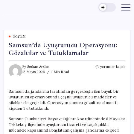
Skip
to
content
EĞITIM
Samsun’da Uyuşturucu Operasyonu:
Gözaltılar ve Tutuklamalar
Samsun’da
By
Serkan Arslan
yorumlar kapalı
Uyuşturucu
12 Mayıs 2026
1 Min Read
Operasyonu:
Gözaltılar
ve
Samsun’da, jandarma tarafından gerçekleştirilen büyük bir
Tutuklamalar
uyuşturucu operasyonunda çeşitli uyuşturucu maddeler ve
için
silahlar ele geçirildi. Operasyon sonucu gözaltına alınan 11
kişiden 3’ü tutuklandı.
Samsun Cumhuriyet Başsavcılığı’nın koordinesinde 8 Mayıs’ta
Tekkeköy ilçesinde uyuşturucu ticareti ve kaçakçılıkla
mücadele kapsamında başlatılan çalışma, jandarma ekipleri