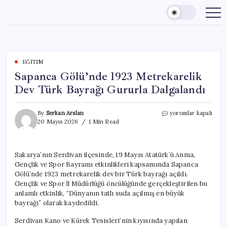
Skip
to
content
EĞITIM
Sapanca Gölü’nde 1923 Metrekarelik
Dev Türk Bayrağı Gururla Dalgalandı
Sapanca
By
Serkan Arslan
yorumlar kapalı
Gölü’nde
20 Mayıs 2026
1 Min Read
1923
Metrekarelik
Dev
Sakarya’nın Serdivan ilçesinde, 19 Mayıs Atatürk’ü Anma,
Türk
Gençlik ve Spor Bayramı etkinlikleri kapsamında Sapanca
Bayrağı
Gururla
Gölü’nde 1923 metrekarelik dev bir Türk bayrağı açıldı.
Dalgalandı
Gençlik ve Spor İl Müdürlüğü öncülüğünde gerçekleştirilen bu
için
anlamlı etkinlik, “Dünyanın tatlı suda açılmış en büyük
bayrağı” olarak kaydedildi.
Serdivan Kano ve Kürek Tesisleri’nin kıyısında yapılan