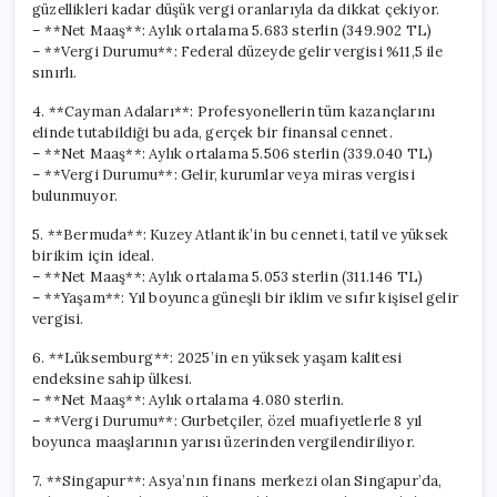
güzellikleri kadar düşük vergi oranlarıyla da dikkat çekiyor.
– **Net Maaş**: Aylık ortalama 5.683 sterlin (349.902 TL)
– **Vergi Durumu**: Federal düzeyde gelir vergisi %11,5 ile
sınırlı.
4. **Cayman Adaları**: Profesyonellerin tüm kazançlarını
elinde tutabildiği bu ada, gerçek bir finansal cennet.
– **Net Maaş**: Aylık ortalama 5.506 sterlin (339.040 TL)
– **Vergi Durumu**: Gelir, kurumlar veya miras vergisi
bulunmuyor.
5. **Bermuda**: Kuzey Atlantik’in bu cenneti, tatil ve yüksek
birikim için ideal.
– **Net Maaş**: Aylık ortalama 5.053 sterlin (311.146 TL)
– **Yaşam**: Yıl boyunca güneşli bir iklim ve sıfır kişisel gelir
vergisi.
6. **Lüksemburg**: 2025’in en yüksek yaşam kalitesi
endeksine sahip ülkesi.
– **Net Maaş**: Aylık ortalama 4.080 sterlin.
– **Vergi Durumu**: Gurbetçiler, özel muafiyetlerle 8 yıl
boyunca maaşlarının yarısı üzerinden vergilendiriliyor.
7. **Singapur**: Asya’nın finans merkezi olan Singapur’da,