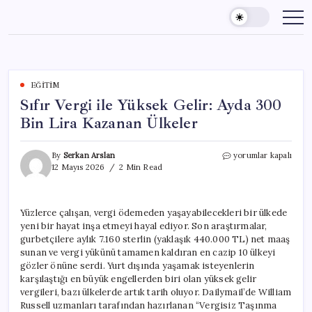
Skip
to
content
EĞITIM
Sıfır Vergi ile Yüksek Gelir: Ayda 300
Bin Lira Kazanan Ülkeler
Sıfır
By
Serkan Arslan
yorumlar kapalı
Vergi
12 Mayıs 2026
2 Min Read
ile
Yüksek
Gelir:
Yüzlerce çalışan, vergi ödemeden yaşayabilecekleri bir ülkede
Ayda
yeni bir hayat inşa etmeyi hayal ediyor. Son araştırmalar,
300
Bin
gurbetçilere aylık 7.160 sterlin (yaklaşık 440.000 TL) net maaş
Lira
sunan ve vergi yükünü tamamen kaldıran en cazip 10 ülkeyi
Kazanan
gözler önüne serdi. Yurt dışında yaşamak isteyenlerin
Ülkeler
karşılaştığı en büyük engellerden biri olan yüksek gelir
için
vergileri, bazı ülkelerde artık tarih oluyor. Dailymail’de William
Russell uzmanları tarafından hazırlanan “Vergisiz Taşınma