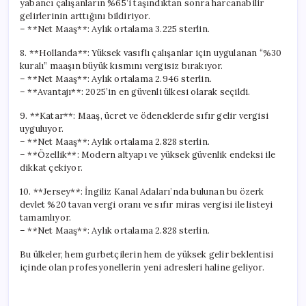
yabancı çalışanların %65’i taşındıktan sonra harcanabilir
gelirlerinin arttığını bildiriyor.
– **Net Maaş**: Aylık ortalama 3.225 sterlin.
8. **Hollanda**: Yüksek vasıflı çalışanlar için uygulanan “%30
kuralı” maaşın büyük kısmını vergisiz bırakıyor.
– **Net Maaş**: Aylık ortalama 2.946 sterlin.
– **Avantajı**: 2025’in en güvenli ülkesi olarak seçildi.
9. **Katar**: Maaş, ücret ve ödeneklerde sıfır gelir vergisi
uyguluyor.
– **Net Maaş**: Aylık ortalama 2.828 sterlin.
– **Özellik**: Modern altyapı ve yüksek güvenlik endeksi ile
dikkat çekiyor.
10. **Jersey**: İngiliz Kanal Adaları’nda bulunan bu özerk
devlet %20 tavan vergi oranı ve sıfır miras vergisi ile listeyi
tamamlıyor.
– **Net Maaş**: Aylık ortalama 2.828 sterlin.
Bu ülkeler, hem gurbetçilerin hem de yüksek gelir beklentisi
içinde olan profesyonellerin yeni adresleri haline geliyor.