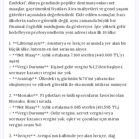
Endeksi”, dünya genelinde popüler destinasyonları net
maaşlar, gayrimenkul fiyatları, kira maliyetleri ve genel yaşam
giderleri açısından değerlendirdi. Elde edilen sonuçlar, bazı
ülkelerin sadece güvenlik değil, aynı zamanda büyük bir
finansal özgürlük sunduğunu da gösteriyor. İşte yüksek gelir
hedefleyen profesyonellerin yeni adresi olan ilk 10 ülke:
1. **Lihtenştayn**: Avusturya ve İsviçre arasında yer alan bu
küçük ülke, listenin en üst sırasını alıyor.
– **Net Maaş**: Aylık ortalama 7.160 sterlin (440.000 TL’yi
aşan)
– **Vergi Durumu**: Kişisel gelir vergisi %1,2’den başlıyor,
sermaye kazancı vergisi ise yok.
– **Avantajı**: Ülkedeki iş gücünün %70’ini yabancılar
oluşturuyor ve yüksek güvenlik ile ekonomik istikrar sunuyor.
2. **Monako**: F1 pilotları ve ünlü sporcuların favorisi olan
Monako, ikinci sırada.
– **Net Maaş**: Aylık ortalama 6.685 sterlin (411.595 TL)
– **Vergi Durumu**: Gelir vergisi, servet vergisi veya
sermaye kazancı vergisi yok; eşler ve çocuklar için miras
vergisi oranı %0.
3. **İsviçre**: Avrupa’nın kalbinde yer alan İsviçre, dağ