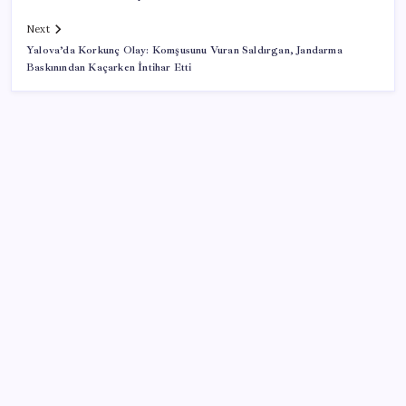
Next
Yalova’da Korkunç Olay: Komşusunu Vuran Saldırgan, Jandarma
Baskınından Kaçarken İntihar Etti
SON YAZILAR
TBMM Adalet Komisyonu’nda ‘pislik’ tartışması:
MHP’li Bülbül masaya yumruk attı, İYİ Partili vekilin
üzerine yürüdü
Google Pixel Watch 5 Sızdırıldı: İşte Detaylar
Copilot için radikal karar: Microsoft logoyu