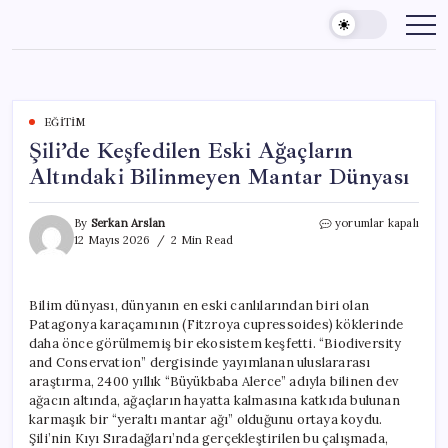
Skip
to
content
EĞITIM
Şili’de Keşfedilen Eski Ağaçların
Altındaki Bilinmeyen Mantar Dünyası
Şili’de
By
Serkan Arslan
yorumlar kapalı
Keşfedilen
12 Mayıs 2026
2 Min Read
Eski
Ağaçların
Altındaki
Bilim dünyası, dünyanın en eski canlılarından biri olan
Bilinmeyen
Patagonya karaçamının (Fitzroya cupressoides) köklerinde
Mantar
Dünyası
daha önce görülmemiş bir ekosistem keşfetti. “Biodiversity
için
and Conservation” dergisinde yayımlanan uluslararası
araştırma, 2400 yıllık “Büyükbaba Alerce” adıyla bilinen dev
ağacın altında, ağaçların hayatta kalmasına katkıda bulunan
karmaşık bir “yeraltı mantar ağı” olduğunu ortaya koydu.
Şili’nin Kıyı Sıradağları’nda gerçekleştirilen bu çalışmada,