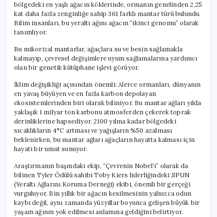
bölgedeki en yaşlı ağacın köklerinde, ormanın genelinden 2,25
kat daha fazla zenginliğe sahip 361 farklı mantar türü bulundu.
Bilim insanları, bu yeraltı ağını ağacın “ikinci genomu” olarak
tanımlıyor.
Bu mikorizal mantarlar, ağaçlara su ve besin sağlamakla
kalmayıp, çevresel değişimlere uyum sağlamalarına yardımcı
olan bir genetik kütüphane işlevi görüyor.
İklim değişikliği açısından önemli: Alerce ormanları, dünyanın
en yavaş büyüyen ve en fazla karbon depolayan
ekosistemlerinden biri olarak biliniyor. Bu mantar ağları yılda
yaklaşık 1 milyar ton karbonu atmosferden çekerek toprak
derinliklerine hapsediyor. 2100 yılına kadar bölgedeki
sıcaklıkların 4°C artması ve yağışların %50 azalması
beklenirken, bu mantar ağları ağaçların hayatta kalması için
hayati bir umut sunuyor.
Araştırmanın başındaki ekip, “Çevrenin Nobel’i” olarak da
bilinen Tyler Ödülü sahibi Toby Kiers liderliğindeki SPUN
(Yeraltı Ağlarını Koruma Derneği) ekibi, önemli bir gerçeği
vurguluyor. Bin yıllık bir ağacın kesilmesinin yalnızca odun
kaybı değil, aynı zamanda yüzyıllar boyunca gelişen büyük bir
yaşam ağının yok edilmesi anlamına geldiğini belirtiyor.