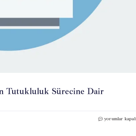
an Tutukluluk Sürecine Dair
Şişli
yorumlar kapal
Belediye
Başkanı