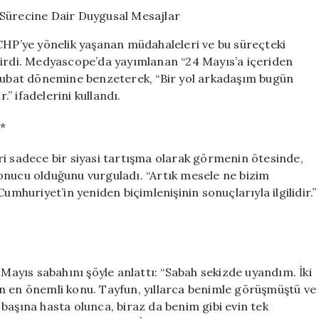
Şahan’dan
Tutukluluk
Sürecine
 CHP’ye yönelik yaşanan müdahaleleri ve bu süreçteki
Dair
 getirdi. Medyascope’da yayımlanan “24 Mayıs’a içeriden
Duygusal
 Şubat dönemine benzeterek, “Bir yol arkadaşım bugün
Mesajlar
için
.” ifadelerini kullandı.
*
ri sadece bir siyasi tartışma olarak görmenin ötesinde,
onucu olduğunu vurguladı. “Artık mesele ne bizim
umhuriyet’in yeniden biçimlenişinin sonuçlarıyla ilgilidir.”
 Mayıs sabahını şöyle anlattı: “Sabah sekizde uyandım. İki
n en önemli konu. Tayfun, yıllarca benimle görüşmüştü ve
başına hasta olunca, biraz da benim gibi evin tek