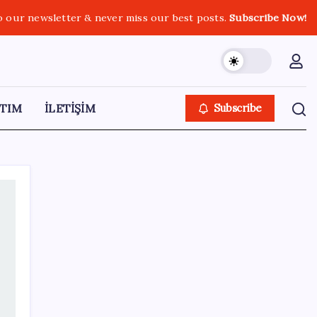
o our newsletter & never miss our best posts.
Subscribe Now!
TIM
İLETİŞİM
Subscribe
SON YAZILAR
TBMM Adalet Komisyonu’nda ‘pislik’
tartışması: MHP’li Bülbül masaya yumruk