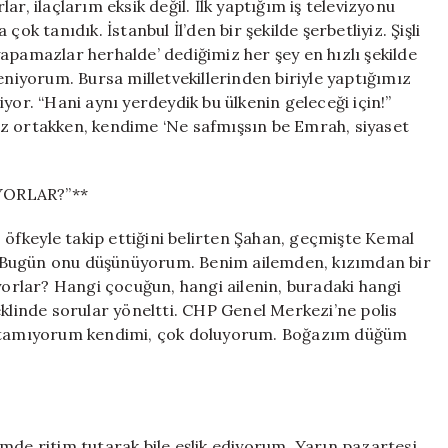
r, ilaçlarım eksik değil. İlk yaptığım iş televizyonu
tanıdık. İstanbul İl’den bir şekilde şerbetliyiz. Şişli
apamazlar herhalde’ dediğimiz her şey en hızlı şekilde
eniyorum. Bursa milletvekillerinden biriyle yaptığımız
yor. “Hani aynı yerdeydik bu ülkenin geleceği için!”
ız ortakken, kendime ‘Ne safmışsın be Emrah, siyaset
YORLAR?”**
e öfkeyle takip ettiğini belirten Şahan, geçmişte Kemal
ı. “Bugün onu düşünüyorum. Benim ailemden, kızımdan bir
rlar? Hangi çocuğun, hangi ailenin, buradaki hangi
eklinde sorular yöneltti. CHP Genel Merkezi’ne polis
“Tutamıyorum kendimi, çok doluyorum. Boğazım düğüm
mde ritim tutarak bile eşlik ediyorum. Yarın pazartesi…