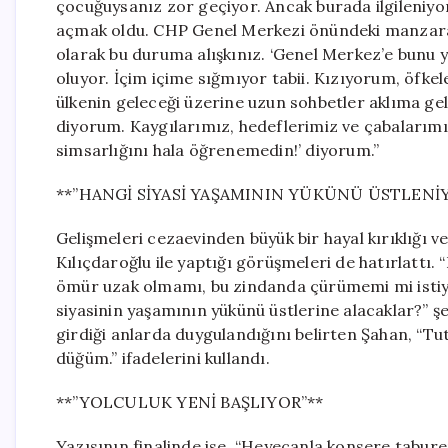
çocuğuysanız zor geçiyor. Ancak burada ilgileniyorla
açmak oldu. CHP Genel Merkezi önündeki manzara çok 
olarak bu duruma alışkınız. ‘Genel Merkez’e bunu y
oluyor. İçim içime sığmıyor tabii. Kızıyorum, öfkel
ülkenin geleceği üzerine uzun sohbetler aklıma geli
diyorum. Kaygılarımız, hedeflerimiz ve çabalarım
simsarlığını hala öğrenemedin!’ diyorum.”
**”HANGİ SİYASİ YAŞAMININ YÜKÜNÜ ÜSTLENİ
Gelişmeleri cezaevinden büyük bir hayal kırıklığı v
Kılıçdaroğlu ile yaptığı görüşmeleri de hatırlatt
ömür uzak olmamı, bu zindanda çürümemi mi istiyo
siyasinin yaşamının yükünü üstlerine alacaklar?” ş
girdiği anlarda duygulandığını belirten Şahan, 
düğüm.” ifadelerini kullandı.
**”YOLCULUK YENİ BAŞLIYOR”**
Yazısının finalinde ise, “Heyecanla konsere tabure