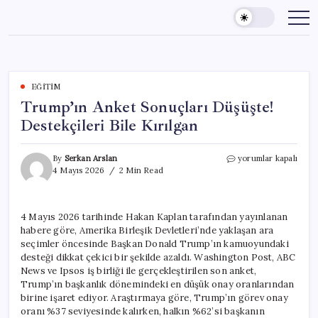
Skip
to
content
EĞITIM
Trump’ın Anket Sonuçları Düşüşte!
Destekçileri Bile Kırılgan
Trump’ın
By
Serkan Arslan
yorumlar kapalı
Anket
4 Mayıs 2026
2 Min Read
Sonuçları
Düşüşte!
Destekçileri
4 Mayıs 2026 tarihinde Hakan Kaplan tarafından yayınlanan
Bile
habere göre, Amerika Birleşik Devletleri’nde yaklaşan ara
Kırılgan
için
seçimler öncesinde Başkan Donald Trump’ın kamuoyundaki
desteği dikkat çekici bir şekilde azaldı. Washington Post, ABC
News ve Ipsos iş birliği ile gerçekleştirilen son anket,
Trump’ın başkanlık dönemindeki en düşük onay oranlarından
birine işaret ediyor. Araştırmaya göre, Trump’ın görev onay
oranı %37 seviyesinde kalırken, halkın %62’si başkanın