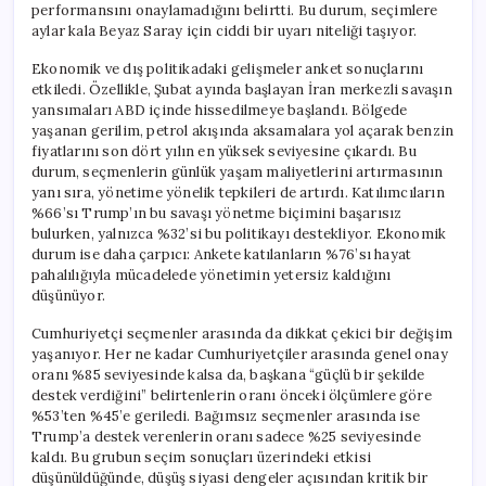
performansını onaylamadığını belirtti. Bu durum, seçimlere
aylar kala Beyaz Saray için ciddi bir uyarı niteliği taşıyor.
Ekonomik ve dış politikadaki gelişmeler anket sonuçlarını
etkiledi. Özellikle, Şubat ayında başlayan İran merkezli savaşın
yansımaları ABD içinde hissedilmeye başlandı. Bölgede
yaşanan gerilim, petrol akışında aksamalara yol açarak benzin
fiyatlarını son dört yılın en yüksek seviyesine çıkardı. Bu
durum, seçmenlerin günlük yaşam maliyetlerini artırmasının
yanı sıra, yönetime yönelik tepkileri de artırdı. Katılımcıların
%66’sı Trump’ın bu savaşı yönetme biçimini başarısız
bulurken, yalnızca %32’si bu politikayı destekliyor. Ekonomik
durum ise daha çarpıcı: Ankete katılanların %76’sı hayat
pahalılığıyla mücadelede yönetimin yetersiz kaldığını
düşünüyor.
Cumhuriyetçi seçmenler arasında da dikkat çekici bir değişim
yaşanıyor. Her ne kadar Cumhuriyetçiler arasında genel onay
oranı %85 seviyesinde kalsa da, başkana “güçlü bir şekilde
destek verdiğini” belirtenlerin oranı önceki ölçümlere göre
%53’ten %45’e geriledi. Bağımsız seçmenler arasında ise
Trump’a destek verenlerin oranı sadece %25 seviyesinde
kaldı. Bu grubun seçim sonuçları üzerindeki etkisi
düşünüldüğünde, düşüş siyasi dengeler açısından kritik bir