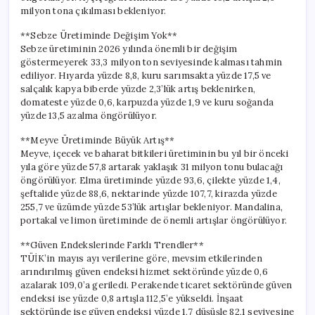
milyon tona çıkılması bekleniyor.
**Sebze Üretiminde Değişim Yok**
Sebze üretiminin 2026 yılında önemli bir değişim
göstermeyerek 33,3 milyon ton seviyesinde kalması tahmin
ediliyor. Hıyarda yüzde 8,8, kuru sarımsakta yüzde 17,5 ve
salçalık kapya biberde yüzde 2,3’lük artış beklenirken,
domateste yüzde 0,6, karpuzda yüzde 1,9 ve kuru soğanda
yüzde 13,5 azalma öngörülüyor.
**Meyve Üretiminde Büyük Artış**
Meyve, içecek ve baharat bitkileri üretiminin bu yıl bir önceki
yıla göre yüzde 57,8 artarak yaklaşık 31 milyon tonu bulacağı
öngörülüyor. Elma üretiminde yüzde 93,6, çilekte yüzde 1,4,
şeftalide yüzde 88,6, nektarinde yüzde 107,7, kirazda yüzde
255,7 ve üzümde yüzde 53’lük artışlar bekleniyor. Mandalina,
portakal ve limon üretiminde de önemli artışlar öngörülüyor.
**Güven Endekslerinde Farklı Trendler**
TÜİK’in mayıs ayı verilerine göre, mevsim etkilerinden
arındırılmış güven endeksi hizmet sektöründe yüzde 0,6
azalarak 109,0’a geriledi. Perakende ticaret sektöründe güven
endeksi ise yüzde 0,8 artışla 112,5’e yükseldi. İnşaat
sektöründe ise güven endeksi yüzde 1,7 düşüşle 82,1 seviyesine