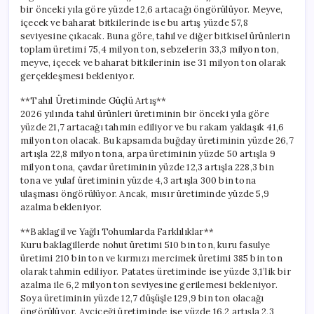
bir önceki yıla göre yüzde 12,6 artacağı öngörülüyor. Meyve,
içecek ve baharat bitkilerinde ise bu artış yüzde 57,8
seviyesine çıkacak. Buna göre, tahıl ve diğer bitkisel ürünlerin
toplam üretimi 75,4 milyon ton, sebzelerin 33,3 milyon ton,
meyve, içecek ve baharat bitkilerinin ise 31 milyon ton olarak
gerçekleşmesi bekleniyor.
**Tahıl Üretiminde Güçlü Artış**
2026 yılında tahıl ürünleri üretiminin bir önceki yıla göre
yüzde 21,7 artacağı tahmin ediliyor ve bu rakam yaklaşık 41,6
milyon ton olacak. Bu kapsamda buğday üretiminin yüzde 26,7
artışla 22,8 milyon tona, arpa üretiminin yüzde 50 artışla 9
milyon tona, çavdar üretiminin yüzde 12,3 artışla 228,3 bin
tona ve yulaf üretiminin yüzde 4,3 artışla 300 bin tona
ulaşması öngörülüyor. Ancak, mısır üretiminde yüzde 5,9
azalma bekleniyor.
**Baklagil ve Yağlı Tohumlarda Farklılıklar**
Kuru baklagillerde nohut üretimi 510 bin ton, kuru fasulye
üretimi 210 bin ton ve kırmızı mercimek üretimi 385 bin ton
olarak tahmin ediliyor. Patates üretiminde ise yüzde 3,1’lik bir
azalma ile 6,2 milyon ton seviyesine gerilemesi bekleniyor.
Soya üretiminin yüzde 12,7 düşüşle 129,9 bin ton olacağı
öngörülüyor. Ayçiçeği üretiminde ise yüzde 16,2 artışla 2,3