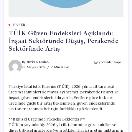
HABER
TÜİK Güven Endeksleri Açıklandı:
İnşaat Sektöründe Düşüş, Perakende
Sektöründe Artış
TÜİK
By
Serkan Arslan
yorumlar kapalı
Güven
22 Mayıs 2026
2 Min Read
Endeksleri
Açıklandı:
İnşaat
Türkiye İstatistik Kurumu (TÜİK), 2026 yılına ait tarımsal
Sektöründe
üretim tahminleri ile mayıs ayı hizmet, perakende ticaret ve
Düşüş,
Perakende
inşaat güven endekslerini duyurdu. Verilere göre bitkisel
Sektöründe
üretimde güçlü bir artış beklenirken, güven endekslerinde
Artış
sektörler arasında belirgin farklılıklar gözlemlendi.
için
**Bitkisel Üretimde Yükseliş Beklentisi**
TÜİK’in yayımladığı 2026 yılı ilk tahminine göre, tahıllar ve
diğer bitkisel ürünlerde (yem bitkileri hariç) üretim miktarının