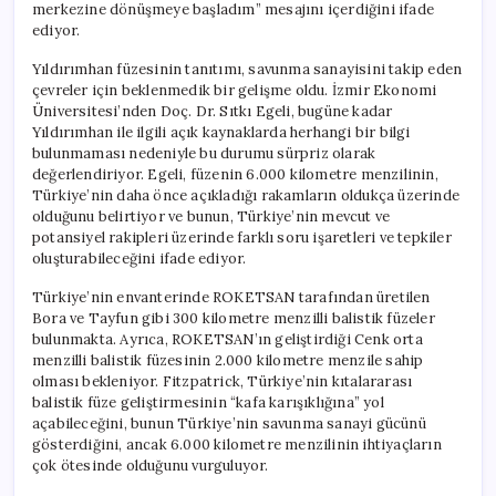
merkezine dönüşmeye başladım” mesajını içerdiğini ifade
ediyor.
Yıldırımhan füzesinin tanıtımı, savunma sanayisini takip eden
çevreler için beklenmedik bir gelişme oldu. İzmir Ekonomi
Üniversitesi’nden Doç. Dr. Sıtkı Egeli, bugüne kadar
Yıldırımhan ile ilgili açık kaynaklarda herhangi bir bilgi
bulunmaması nedeniyle bu durumu sürpriz olarak
değerlendiriyor. Egeli, füzenin 6.000 kilometre menzilinin,
Türkiye’nin daha önce açıkladığı rakamların oldukça üzerinde
olduğunu belirtiyor ve bunun, Türkiye’nin mevcut ve
potansiyel rakipleri üzerinde farklı soru işaretleri ve tepkiler
oluşturabileceğini ifade ediyor.
Türkiye’nin envanterinde ROKETSAN tarafından üretilen
Bora ve Tayfun gibi 300 kilometre menzilli balistik füzeler
bulunmakta. Ayrıca, ROKETSAN’ın geliştirdiği Cenk orta
menzilli balistik füzesinin 2.000 kilometre menzile sahip
olması bekleniyor. Fitzpatrick, Türkiye’nin kıtalararası
balistik füze geliştirmesinin “kafa karışıklığına” yol
açabileceğini, bunun Türkiye’nin savunma sanayi gücünü
gösterdiğini, ancak 6.000 kilometre menzilinin ihtiyaçların
çok ötesinde olduğunu vurguluyor.