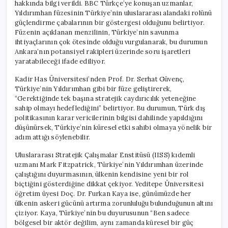
hakkında bilgi verildi. BBC Türkçe’ye konuşan uzmanlar,
Yıldırımhan füzesinin Türkiye’nin uluslararası alandaki rolünü
güçlendirme çabalarının bir göstergesi olduğunu belirtiyor.
Füzenin açıklanan menzilinin, Türkiye’nin savunma
ihtiyaçlarının çok ötesinde olduğu vurgulanarak, bu durumun
Ankara’nın potansiyel rakipleri üzerinde soru işaretleri
yaratabileceği ifade ediliyor.
Kadir Has Üniversitesi’nden Prof. Dr. Serhat Güvenç,
Türkiye’nin Yıldırımhan gibi bir füze geliştirerek,
“Gerektiğinde tek başına stratejik caydırıcılık yeteneğine
sahip olmayı hedeflediğini” belirtiyor. Bu durumun, Türk dış
politikasının karar vericilerinin bilgisi dahilinde yapıldığını
düşünürsek, Türkiye’nin küresel etki sahibi olmaya yönelik bir
adım attığı söylenebilir.
Uluslararası Stratejik Çalışmalar Enstitüsü (IISS) kıdemli
uzmanı Mark Fitzpatrick, Türkiye’nin Yıldırımhan üzerinde
çalıştığını duyurmasının, ülkenin kendisine yeni bir rol
biçtiğini gösterdiğine dikkat çekiyor. Yeditepe Üniversitesi
öğretim üyesi Doç. Dr. Furkan Kaya ise, günümüzde her
ülkenin askeri gücünü artırma zorunluluğu bulunduğunun altını
çiziyor. Kaya, Türkiye’nin bu duyurusunun “Ben sadece
bölgesel bir aktör değilim, aynı zamanda küresel bir güç