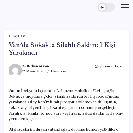
Skip
to
content
EĞITIM
Van’da Sokakta Silahlı Saldırı: 1 Kişi
Yaralandı
Van’da
By
Serkan Arslan
yorumlar kapalı
Sokakta
12 Mayıs 2026
1 Min Read
Silahlı
Saldırı:
1
Van’ın İpekyolu ilçesinde, Bahçıvan Mahallesi Yüzbaşıoğlu
Kişi
Sokak’ta meydana gelen silahlı saldırıda bir kişi bacağından
Yaralandı
için
yaralandı. Olay, henüz kimliği tespit edilemeyen iki kişinin,
sokakta yürüyen bir şahsa ateş açması sonucu gerçekleşti.
Yaralı kişi, kanlar içinde yere yığılırken, saldırganlar hızla olay
yerinden kaçtı.
Silah seslerini duyan vatandaşlar, durumu hemen yetkililere