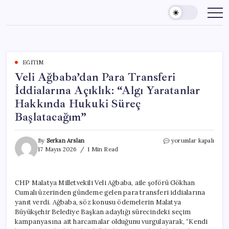
Skip
to
content
EĞITIM
Veli Ağbaba’dan Para Transferi
İddialarına Açıklık: “Algı Yaratanlar
Hakkında Hukuki Süreç
Başlatacağım”
Veli
By
Serkan Arslan
yorumlar kapalı
Ağbaba’dan
17 Mayıs 2026
1 Min Read
Para
Transferi
İddialarına
CHP Malatya Milletvekili Veli Ağbaba, aile şoförü Gökhan
Açıklık:
Cumalı üzerinden gündeme gelen para transferi iddialarına
“Algı
Yaratanlar
yanıt verdi. Ağbaba, söz konusu ödemelerin Malatya
Hakkında
Büyükşehir Belediye Başkan adaylığı sürecindeki seçim
Hukuki
kampanyasına ait harcamalar olduğunu vurgulayarak, “Kendi
Süreç