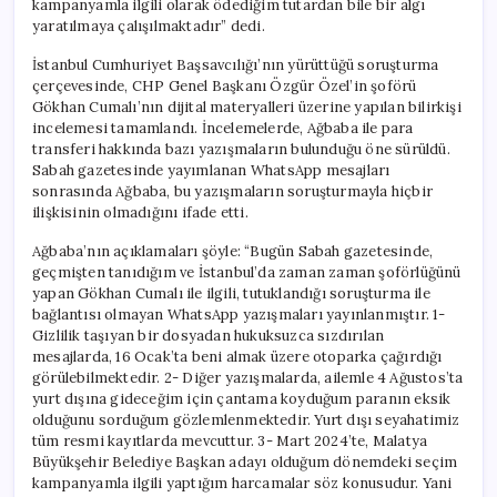
kampanyamla ilgili olarak ödediğim tutardan bile bir algı
Başlatacağım”
yaratılmaya çalışılmaktadır” dedi.
için
İstanbul Cumhuriyet Başsavcılığı’nın yürüttüğü soruşturma
çerçevesinde, CHP Genel Başkanı Özgür Özel’in şoförü
Gökhan Cumalı’nın dijital materyalleri üzerine yapılan bilirkişi
incelemesi tamamlandı. İncelemelerde, Ağbaba ile para
transferi hakkında bazı yazışmaların bulunduğu öne sürüldü.
Sabah gazetesinde yayımlanan WhatsApp mesajları
sonrasında Ağbaba, bu yazışmaların soruşturmayla hiçbir
ilişkisinin olmadığını ifade etti.
Ağbaba’nın açıklamaları şöyle: “Bugün Sabah gazetesinde,
geçmişten tanıdığım ve İstanbul’da zaman zaman şoförlüğünü
yapan Gökhan Cumalı ile ilgili, tutuklandığı soruşturma ile
bağlantısı olmayan WhatsApp yazışmaları yayınlanmıştır. 1-
Gizlilik taşıyan bir dosyadan hukuksuzca sızdırılan
mesajlarda, 16 Ocak’ta beni almak üzere otoparka çağırdığı
görülebilmektedir. 2- Diğer yazışmalarda, ailemle 4 Ağustos’ta
yurt dışına gideceğim için çantama koyduğum paranın eksik
olduğunu sorduğum gözlemlenmektedir. Yurt dışı seyahatimiz
tüm resmi kayıtlarda mevcuttur. 3- Mart 2024’te, Malatya
Büyükşehir Belediye Başkan adayı olduğum dönemdeki seçim
kampanyamla ilgili yaptığım harcamalar söz konusudur. Yani