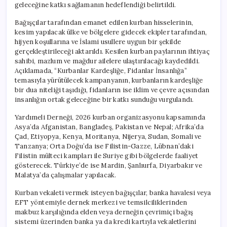
geleceğine katkı sağlamanın hedeflendiği belirtildi.
Bağışçılar tarafından emanet edilen kurban hisselerinin,
kesim yapılacak ülke ve bölgelere gidecek ekipler tarafından,
hijyen koşullarına ve İslami usullere uygun bir şekilde
gerçekleştirileceği aktarıldı. Kesilen kurban paylarının ihtiyaç
sahibi, mazlum ve mağdur ailelere ulaştırılacağı kaydedildi.
Açıklamada, “Kurbanlar Kardeşliğe, Fidanlar İnsanlığa”
temasıyla yürütülecek kampanyanın, kurbanların kardeşliğe
bir dua niteliği taşıdığı, fidanların ise iklim ve çevre açısından
insanlığın ortak geleceğine bir katkı sunduğu vurgulandı.
Yardımeli Derneği, 2026 kurban organizasyonu kapsamında
Asya’da Afganistan, Bangladeş, Pakistan ve Nepal; Afrika’da
Çad, Etiyopya, Kenya, Moritanya, Nijerya, Sudan, Somali ve
Tanzanya; Orta Doğu’da ise Filistin-Gazze, Lübnan’daki
Filistin mülteci kampları ile Suriye gibi bölgelerde faaliyet
gösterecek. Türkiye’de ise Mardin, Şanlıurfa, Diyarbakır ve
Malatya’da çalışmalar yapılacak.
Kurban vekaleti vermek isteyen bağışçılar, banka havalesi veya
EFT yöntemiyle dernek merkezi ve temsilciliklerinden
makbuz karşılığında elden veya derneğin çevrimiçi bağış
sistemi üzerinden banka ya da kredi kartıyla vekaletlerini