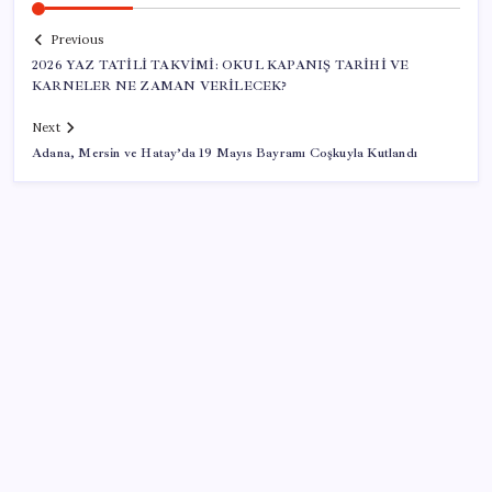
Previous
2026 YAZ TATİLİ TAKVİMİ: OKUL KAPANIŞ TARİHİ VE
KARNELER NE ZAMAN VERİLECEK?
Next
Adana, Mersin ve Hatay’da 19 Mayıs Bayramı Coşkuyla Kutlandı
SON YAZILAR
Euro Bölgesi’nde perakende satışlar haziranda
geriledi