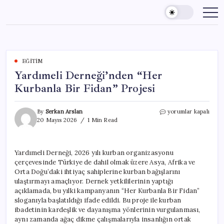
Skip
to
content
EĞITIM
Yardımeli Derneği’nden “Her
Kurbanla Bir Fidan” Projesi
Yardımeli
By
Serkan Arslan
yorumlar kapalı
Derneği’nden
20 Mayıs 2026
1 Min Read
“Her
Kurbanla
Bir
Yardımeli Derneği, 2026 yılı kurban organizasyonu
Fidan”
çerçevesinde Türkiye de dahil olmak üzere Asya, Afrika ve
Projesi
için
Orta Doğu’daki ihtiyaç sahiplerine kurban bağışlarını
ulaştırmayı amaçlıyor. Dernek yetkililerinin yaptığı
açıklamada, bu yılki kampanyanın “Her Kurbanla Bir Fidan”
sloganıyla başlatıldığı ifade edildi. Bu proje ile kurban
ibadetinin kardeşlik ve dayanışma yönlerinin vurgulanması,
aynı zamanda ağaç dikme çalışmalarıyla insanlığın ortak