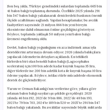
Son beş yılda, Türkiye genelindeki sulardan toplamda 665 bin
41 balon balığı toplanmış durumda. Özellikle 2025 yılında 291
bin 547 balon balığı yakalanarak denizlerdeki baskının önemli
ölçüde azaltılması sağlandı. Yapılan hesaplamalar, bu avcılık
faaliyetleri sayesinde 21 milyon 866 bin yeni bireyin
ekosisteme dahil olmasının önüne geçildiğini gösteriyor.
Böylece, toplamda yaklaşık 50 milyon yeni balon balığı
üremesi engellenmiş oldu.
Devlet, balon balığı yoğunluğunu en aza indirmek amacıyla
desteklerini artırmaya devam ediyor. 2026 yılında balıkçılara
yapılacak ödemelerin detayları açıklandı. En tehlikeli
türlerden biri olan benekli balon balığı (Lagocephalus
sceleratus) için 100 bin adede kadar kuyruk başına 35 lira,
diğer türlerde ise 200 bin adetlik kota ile kuyruk başına 10 lira
ödeme yapılacak. Böylece, istilacı türle mücadelede ekonomik
destek de güçlendiriliyor.
Tarım ve Orman Bakanlığı’nın verilerine göre, yıllara göre
avlanan balon balığı sayıları şu şekilde gerçekleşti: 2020
yılında 46 bin 192, 2021’de 9 bin 886, 2022’de 48 bin 193,
2023’te 79 bin 703, 2024’te 189 bin 520 ve 2025’te 291 bin 547
balon balığı yakalandı. Bu avcılıklar sayesinde büyük miktarda