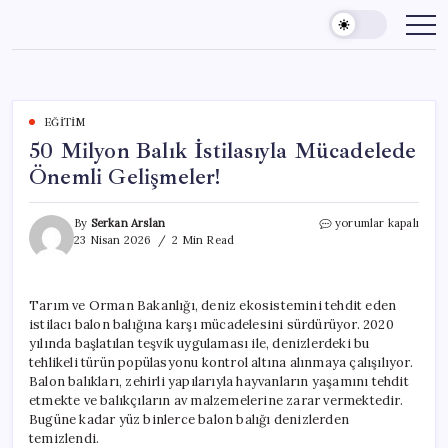
Skip
to
content
EĞITIM
50 Milyon Balık İstilasıyla Mücadelede
Önemli Gelişmeler!
50
By
Serkan Arslan
yorumlar kapalı
Milyon
23 Nisan 2026
2 Min Read
Balık
İstilasıyla
Mücadelede
Tarım ve Orman Bakanlığı, deniz ekosistemini tehdit eden
Önemli
istilacı balon balığına karşı mücadelesini sürdürüyor. 2020
Gelişmeler!
için
yılında başlatılan teşvik uygulaması ile, denizlerdeki bu
tehlikeli türün popülasyonu kontrol altına alınmaya çalışılıyor.
Balon balıkları, zehirli yapılarıyla hayvanların yaşamını tehdit
etmekte ve balıkçıların av malzemelerine zarar vermektedir.
Bugüne kadar yüz binlerce balon balığı denizlerden
temizlendi.