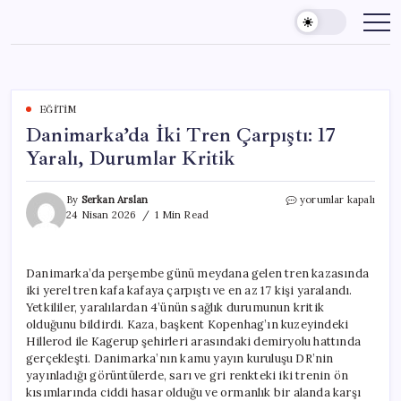
Skip
to
content
EĞITIM
Danimarka’da İki Tren Çarpıştı: 17
Yaralı, Durumlar Kritik
Danimarka’da
By
Serkan Arslan
yorumlar kapalı
İki
24 Nisan 2026
1 Min Read
Tren
Çarpıştı:
17
Danimarka’da perşembe günü meydana gelen tren kazasında
Yaralı,
iki yerel tren kafa kafaya çarpıştı ve en az 17 kişi yaralandı.
Durumlar
Kritik
Yetkililer, yaralılardan 4’ünün sağlık durumunun kritik
için
olduğunu bildirdi. Kaza, başkent Kopenhag’ın kuzeyindeki
Hillerod ile Kagerup şehirleri arasındaki demiryolu hattında
gerçekleşti. Danimarka’nın kamu yayın kuruluşu DR’nin
yayınladığı görüntülerde, sarı ve gri renkteki iki trenin ön
kısımlarında ciddi hasar olduğu ve ormanlık bir alanda karşı