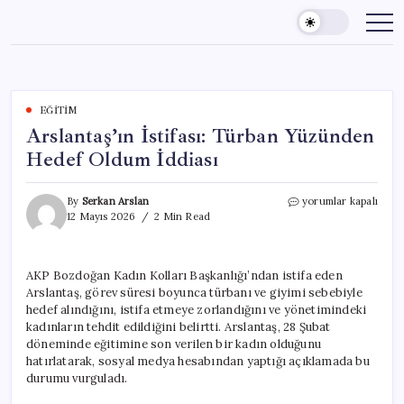
Skip
to
content
EĞITIM
Arslantaş’ın İstifası: Türban Yüzünden
Hedef Oldum İddiası
Arslantaş’ın
By
Serkan Arslan
yorumlar kapalı
İstifası:
12 Mayıs 2026
2 Min Read
Türban
Yüzünden
Hedef
AKP Bozdoğan Kadın Kolları Başkanlığı’ndan istifa eden
Oldum
Arslantaş, görev süresi boyunca türbanı ve giyimi sebebiyle
İddiası
için
hedef alındığını, istifa etmeye zorlandığını ve yönetimindeki
kadınların tehdit edildiğini belirtti. Arslantaş, 28 Şubat
döneminde eğitimine son verilen bir kadın olduğunu
hatırlatarak, sosyal medya hesabından yaptığı açıklamada bu
durumu vurguladı.