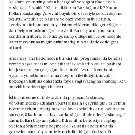
AK Parti’ye kuruluşundan beri gönül verdiğini ifade eden
Arslantaş, 2 Aralık 2024’ten itibaren Bozdoğan AKP Kadın
Kolları Başkanlığı görevini büyük bir özveriyle sürdürdüğünü
belirtti. Ancak, ilçe başkanı ve bazı yönetim üyelerinin,
kendisini türbanı nedeniyle istemediklerini dile getirdiğine
dair belgeler bulunduğunu söyledi. Bu olayların yanı sıra,
kendisinin liberal bir kimliğe sahip olduğunun ve bu nedenle
parti misyonuna uygun bulunmadığının da ifade edildiğini
aktardı.
Arslantaş, ana kademeden bir kişinin, programlarda kendisi
yerine başka bir ismi öne çıkararak iki kadın kolları başkanı
imajı yaratmaya çalıştığını öne sürdü. Ayrıca, kendisinin
Aydın il yönetimine alınma isteğinin iletildiğini, ancak
Bozdoğan halkına daha fazla fayda sağlayacağına inandığı için
bu teklifi reddettiğini belirtti.
İstifa sürecine dair detaylar da paylaşan Arslantaş,
yönetimindeki kadınların parti binasına çağrıldığını, eşlerinin
işlerinin tehdit edildiğini ve istifaya zorlandıklarını belirtti. Bu
süreçte, 8 kadının istifaya zorlandığını ifade eden Arslantaş, il
kadın kolları başkanı Şahika Edremit’in kendisiyle yaptığı
telefon görüşmesine değinerek, “Ya istifa edersin ya da
görevden alırım” şeklinde bir tehdit aldığını ileri sürdü.